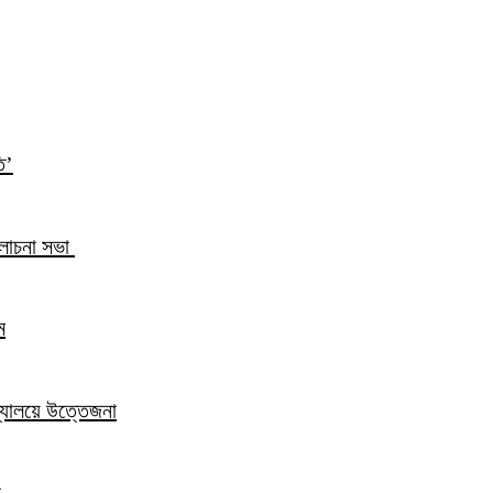
ি’
আলোচনা সভা
ম
িদ্যালয়ে উত্তেজনা
ন