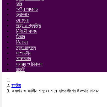
কৃষি
আইন আদালত
ক্যাম্পাস
খেলাধুলা
তথ্য ও প্রযুক্তি
নির্বাচনী সংবাদ
ফিচার
বিনোদন
মুক্ত মন্তব্য
সম্পাদকীয়
সাক্ষাৎকার
স্বাস্থ্য ও চিকিৎসা
চাকরি
জাতীয়
অসহায় ও কর্মহীন মানুষের মাঝে ছাত্রলীগের ইফতারি বিতরন