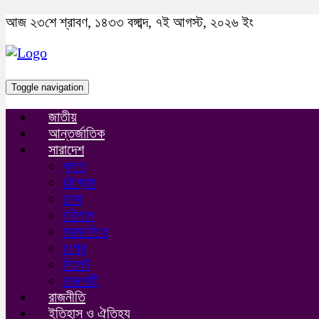
আজ ২৩শে শ্রাবণ, ১৪৩৩ বঙ্গাব্দ, ৭ই আগস্ট, ২০২৬ ইং
Toggle navigation
জাতীয়
আন্তর্জাতিক
সারাদেশ
খুলনা
চট্টগ্রাম
ঢাকা
বরিশাল
ময়মনসিংহ
রংপুর
সিলেট
রাজশাহী
রাজনীতি
ইতিহাস ও ঐতিহ্য