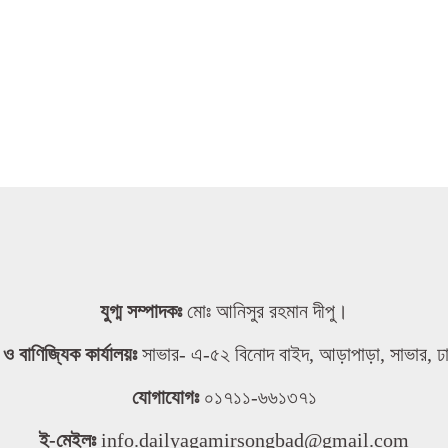
যুগ্ম সম্পাদকঃ
মোঃ আনিসুর রহমান দীপু।
তা ও বাণিজ্যিক কার্যালয়ঃ
সাভার- এ-৫২ বিনোদ বাইদ, আড়াপাড়া, সাভার, ঢ
যোগাযোগঃ
০১৭১১-৬৬১৩৭১
ই-মেইলঃ
info.dailyagamirsongbad@gmail.com