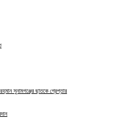
ত
হমান সুনামগঞ্জের ছাতকে গ্রেপ্তার
রদান