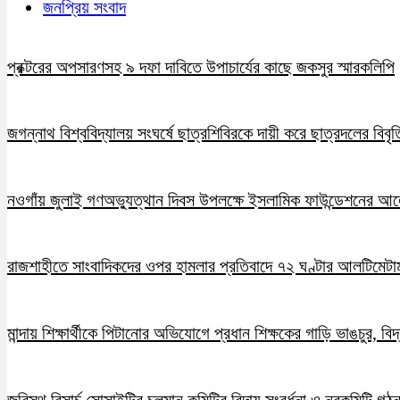
জনপ্রিয় সংবাদ
প্রক্টরের অপসারণসহ ৯ দফা দাবিতে উপাচার্যের কাছে জকসুর স্মারকলিপি
জগন্নাথ বিশ্ববিদ্যালয় সংঘর্ষে ছাত্রশিবিরকে দায়ী করে ছাত্রদলের বিবৃত
নওগাঁয় জুলাই গণঅভ্যুত্থান দিবস উপলক্ষে ইসলামিক ফাউন্ডেশনের 
রাজশাহীতে সাংবাদিকদের ওপর হামলার প্রতিবাদে ৭২ ঘণ্টার আলটিমেটা
মান্দায় শিক্ষার্থীকে পিটানোর অভিযোগে প্রধান শিক্ষকের গাড়ি ভাঙচুর, ব
জবিস্থ রিসার্চ সোসাইটির চলমান কমিটির বিদায় সংবর্ধনা ও নবকমিটি গঠ