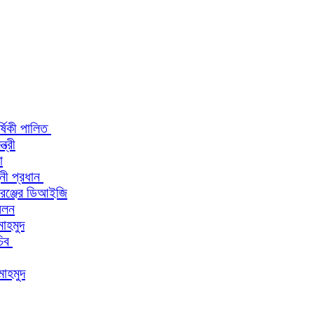
র্ষিকী পালিত
ত্রী
া
িনী প্রধান
 রেঞ্জের ডিআইজি
মেলন
মাহমুদ
চিব
মাহমুদ