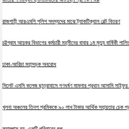
রাজশাহী আরএমপি পুলিশ সদস্যদের মাঝে ট্যাকটিক্যাল বেল্ট বিতরণ
চট্টগ্রাম আয়কর বিভাগের কর্মচারী মহসীনের বাবার ১ম মৃত্যু বার্ষিকী পালি
ঢাকা-আরিচা মহাসড়ক অবরোধ
সিলেট এমসি কলেজ ছাত্রাবাসে গণধর্ষণ মামলার প্রধান আসামি সাইফুর র
খুলনা অঞ্চলের তিনশ শ্রমিককে ৯০ লাখ টাকার আর্থিক সহায়তার চেক প্
ক্যাম্পাস নয়, একটি পরিবারের গল্প