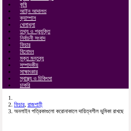
কৃষি
আইন আদালত
ক্যাম্পাস
খেলাধুলা
তথ্য ও প্রযুক্তি
নির্বাচনী সংবাদ
ফিচার
বিনোদন
মুক্ত মন্তব্য
সম্পাদকীয়
সাক্ষাৎকার
স্বাস্থ্য ও চিকিৎসা
চাকরি
ফিচার
,
রাজশাহী
অনলাইন পত্রিকাগুলো করোনাকালে দায়িত্বশীল ভুমিকা রাখছে