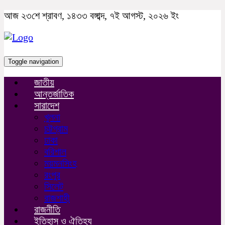
আজ ২৩শে শ্রাবণ, ১৪৩৩ বঙ্গাব্দ, ৭ই আগস্ট, ২০২৬ ইং
Toggle navigation
জাতীয়
আন্তর্জাতিক
সারাদেশ
খুলনা
চট্টগ্রাম
ঢাকা
বরিশাল
ময়মনসিংহ
রংপুর
সিলেট
রাজশাহী
রাজনীতি
ইতিহাস ও ঐতিহ্য