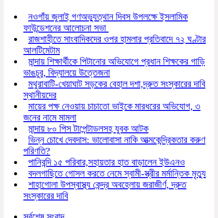
নওগাঁয় জুলাই গণঅভ্যুত্থান দিবস উপলক্ষে ইসলামিক
ফাউন্ডেশনের আলোচনা সভা
রাজশাহীতে সাংবাদিকদের ওপর হামলার প্রতিবাদে ৭২ ঘণ্টার
আলটিমেটাম
মান্দায় শিক্ষার্থীকে পিটানোর অভিযোগে প্রধান শিক্ষকের গাড়ি
ভাঙচুর, বিদ্যালয়ে উত্তেজনা
মথুরাবাটি-খেয়াঘাট সড়কের বেহাল দশা,দ্রুত সংস্কারের দাবি
স্থানীয়দের
মায়ের পক্ষ নেওয়ায় চাচাতো ভাইকে মারধরের অভিযোগ, ৩
জনের নামে মামলা
মান্দায় ৮০ পিস টাপেন্টাডলসহ যুবক আটক
ভিন্ন চোখে দেবদাস: ভালোবাসা নাকি আত্মকেন্দ্রিকতার করুণ
পরিণতি?
পানিবন্দি ১৫ পরিবার,সহায়তার হাত বাড়ালেন ইউএনও
বদলগাছিতে গোসল করতে নেমে স্বামী-স্ত্রীর মর্মান্তিক মৃত্যু
শাহাগোলা উপস্বাস্থ্য কেন্দ্র অবহেলায় জরাজীর্ণ, দ্রুত
সংস্কারের দাবি
সর্বশেষ সংবাদ