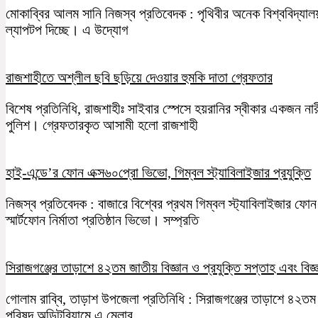
মোকাব্বির আলম সানি নিজস্ব প্রতিবেদক : পৃথিবীর অনেক বিশ্ববিদ্যালয় শ
ল্যাপটপ দিচ্ছে। এ উদ্যোগ
রাজশাহীতে অশ্লীল ছবি ছড়িয়ে দেওয়ার হুমকি দাতা গ্রেফতার
বিশেষ প্রতিনিধি, রাজশাহীঃ সাইবার স্পেসে হয়রানির স্বীকার একজ
পুলিশ। গ্রেফতারকৃত আসামী হলো রাজশাহী
হাই-এন্ডে’র ফোন এক্স৬০প্রো ভিভো, গিম্বল স্ট্যাবিলাইজার প্রযুক্তি
নিজস্ব প্রতিবেদক : বাজারে বিশ্বের প্রথম গিম্বল স্ট্যাবিলাইজার ফো
স্মার্টফোন নির্মাতা প্রতিষ্ঠান ভিভো। সম্প্রতি
সিরাজগঞ্জের তাড়াশে ৪২তম জাতীয় বিজ্ঞান ও প্রযুক্তি সপ্তাহ এবং বিজ
গোলাম রাব্বি, তাড়াশ উপজেলা প্রতিনিধি : সিরাজগঞ্জের তাড়াশে ৪২ত
পরিষদ অডিটরিয়ামে এ মেলার