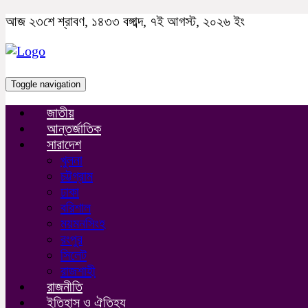
আজ ২৩শে শ্রাবণ, ১৪৩৩ বঙ্গাব্দ, ৭ই আগস্ট, ২০২৬ ইং
Toggle navigation
জাতীয়
আন্তর্জাতিক
সারাদেশ
খুলনা
চট্টগ্রাম
ঢাকা
বরিশাল
ময়মনসিংহ
রংপুর
সিলেট
রাজশাহী
রাজনীতি
ইতিহাস ও ঐতিহ্য