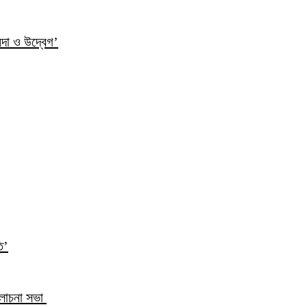
ন্দা ও উদ্বেগ’
ি’
আলোচনা সভা