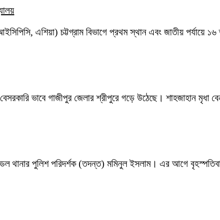
্যালয়
আইসিপিসি, এশিয়া) চট্টগ্রাম বিভাগে প্রথম স্থান এবং জাতীয় পর্যায়ে ১৬ 
দির) বেসরকারি ভাবে গাজীপুর জেলার শ্রীপুরে গড়ে উঠেছে। শাহজাহান মৃধা ব
মডেল থানার পুলিশ পরিদর্শক (তদন্ত) মমিনুল ইসলাম। এর আগে বৃহস্পতিব