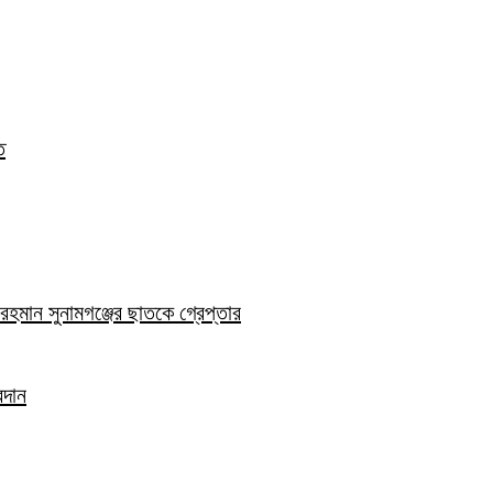
ত
হমান সুনামগঞ্জের ছাতকে গ্রেপ্তার
রদান