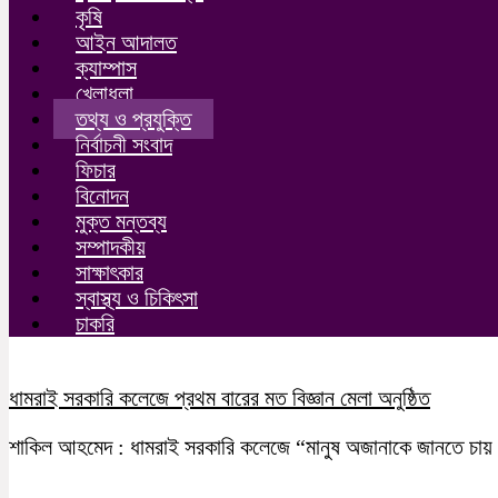
কৃষি
আইন আদালত
ক্যাম্পাস
খেলাধুলা
তথ্য ও প্রযুক্তি
নির্বাচনী সংবাদ
ফিচার
বিনোদন
মুক্ত মন্তব্য
সম্পাদকীয়
সাক্ষাৎকার
স্বাস্থ্য ও চিকিৎসা
চাকরি
ধামরাই সরকারি কলেজে প্রথম বারের মত বিজ্ঞান মেলা অনুষ্ঠিত
শাকিল আহমেদ : ধামরাই সরকারি কলেজে “মানুষ অজানাকে জানতে চায় এবং 