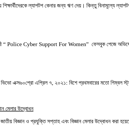
িক্ষার্থীদেরকে ল্যাপটপ কেনার জন্য ঋণ দেয়। কিন্তু বিনামূল্যে ল্যাপটপ 
ন নারী “ Police Cyber Support For Women” ফেসবুক পেজে অভিযোগের
ন ভিভো এক্স৬০প্রো এপ্রিল ৭, ২০২১: বিশে প্রথমবারের মতো গিম্বল স্ট্
্ঞান মেলার উদ্বোধন
ম জাতীয় বিজ্ঞান ও প্রযুক্তি সপ্তাহ এবং বিজ্ঞান মেলার উদ্বোধন কর