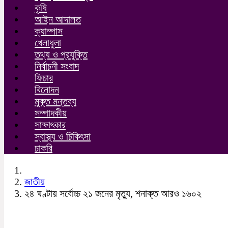
কৃষি
আইন আদালত
ক্যাম্পাস
খেলাধুলা
তথ্য ও প্রযুক্তি
নির্বাচনী সংবাদ
ফিচার
বিনোদন
মুক্ত মন্তব্য
সম্পাদকীয়
সাক্ষাৎকার
স্বাস্থ্য ও চিকিৎসা
চাকরি
জাতীয়
২৪ ঘণ্টায় সর্বোচ্চ ২১ জনের মৃত্যু, শনাক্ত আরও ১৬০২