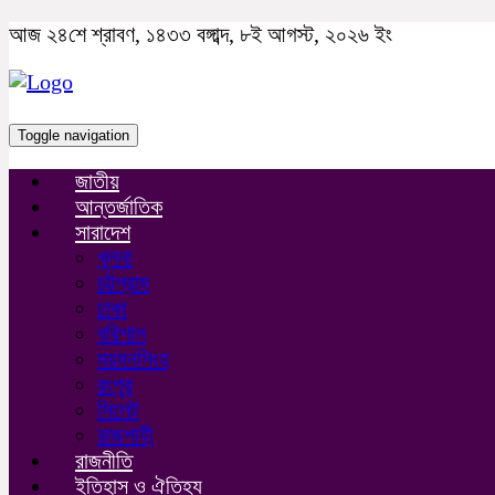
আজ ২৪শে শ্রাবণ, ১৪৩৩ বঙ্গাব্দ, ৮ই আগস্ট, ২০২৬ ইং
Toggle navigation
জাতীয়
আন্তর্জাতিক
সারাদেশ
খুলনা
চট্টগ্রাম
ঢাকা
বরিশাল
ময়মনসিংহ
রংপুর
সিলেট
রাজশাহী
রাজনীতি
ইতিহাস ও ঐতিহ্য