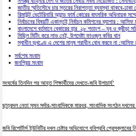
সশস্ত্র বাহিনীর দেশ ও জাতির সেবায় সর্বদা নিয়োজিত : সেনাবাহ
জাতীয় স্মৃতিসৌধে চার স্তরের নিরাপত্তা ব্যবস্থা থাকবে-ঢাকা
রিমাউন্ট ভেটেরিনারি অ্যান্ড ফার্ম কোরের বাৎসরিক অধিনায়ক সম্
নির্বাচনের বিষয়টি একান্তই নির্বাচন কমিশনের ব্যাপার : আসিফ 
বাংলাদেশে বর্তমানে বেকারের হার ২৮ শতাংশ – যুব ও ক্রীড়া স
মিছিল মিটিং করে লাভ নেই, উপদেষ্টা ফাওজুল কবির খান
স্বাধীন ভূখণ্ডে এ দেশের মানুষ পরাধীন বোধ করবে না :আসিফ 
সর্বশেষ সংবাদ
জনপ্রিয় সংবাদ
সংঘর্ষের তিনদিন পর আহত শিক্ষার্থীদের দেখতে-জবি উপাচার্য’
ছাত্রদল নেতা সুমন সর্দার-সাংবাদিককে মারধর, সাংবাদিক সংগঠন দখলের চ
জবি রিপোর্টার্স ইউনিটির দখল চেষ্টার অভিযোগে যবিপ্রবি প্রেসক্লাবের নি