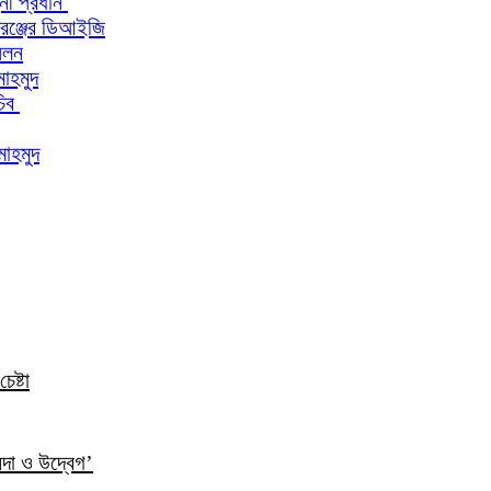
িনী প্রধান
 রেঞ্জের ডিআইজি
মেলন
মাহমুদ
চিব
মাহমুদ
েষ্টা
ন্দা ও উদ্বেগ’