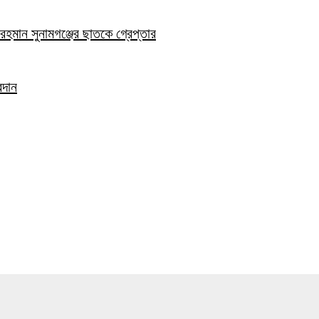
হমান সুনামগঞ্জের ছাতকে গ্রেপ্তার
রদান