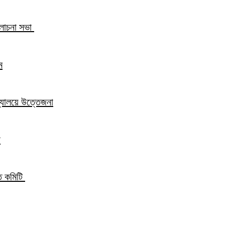
আলোচনা সভা
ম
িদ্যালয়ে উত্তেজনা
ন
্ত কমিটি