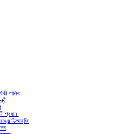
র্ষিকী পালিত
ত্রী
া
িনী প্রধান
 রেঞ্জের ডিআইজি
মেলন