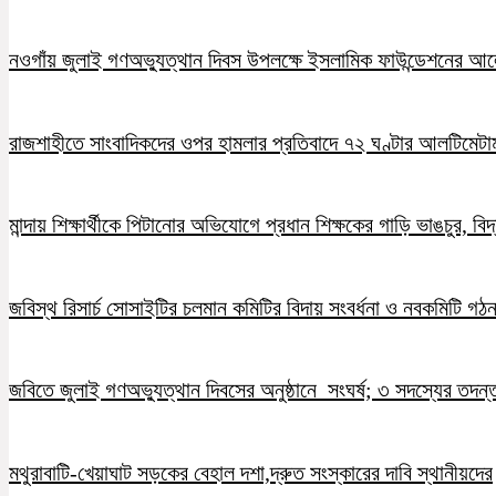
নওগাঁয় জুলাই গণঅভ্যুত্থান দিবস উপলক্ষে ইসলামিক ফাউন্ডেশনের 
রাজশাহীতে সাংবাদিকদের ওপর হামলার প্রতিবাদে ৭২ ঘণ্টার আলটিমেটা
মান্দায় শিক্ষার্থীকে পিটানোর অভিযোগে প্রধান শিক্ষকের গাড়ি ভাঙচুর, ব
জবিস্থ রিসার্চ সোসাইটির চলমান কমিটির বিদায় সংবর্ধনা ও নবকমিটি গঠ
জবিতে জুলাই গণঅভ্যুত্থান দিবসের অনুষ্ঠানে সংঘর্ষ; ৩ সদস্যের তদন
মথুরাবাটি-খেয়াঘাট সড়কের বেহাল দশা,দ্রুত সংস্কারের দাবি স্থানীয়দের