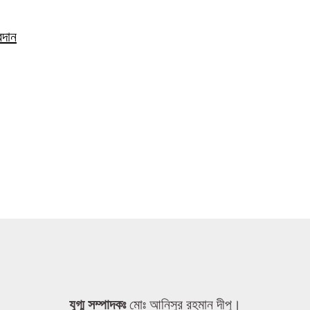
রদান
যুগ্ম সম্পাদকঃ
মোঃ আনিসুর রহমান দীপু।