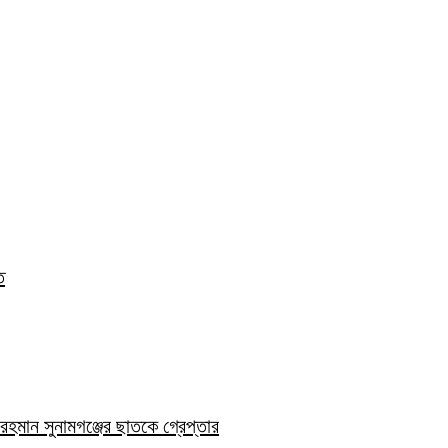
ত
হমান সুনামগঞ্জের ছাতকে গ্রেপ্তার