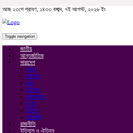
আজ ২৩শে শ্রাবণ, ১৪৩৩ বঙ্গাব্দ, ৭ই আগস্ট, ২০২৬ ইং
Toggle navigation
জাতীয়
আন্তর্জাতিক
সারাদেশ
খুলনা
চট্টগ্রাম
ঢাকা
বরিশাল
ময়মনসিংহ
রংপুর
সিলেট
রাজশাহী
রাজনীতি
ইতিহাস ও ঐতিহ্য