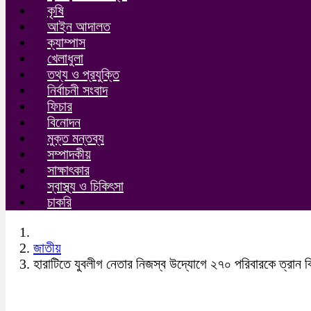
কৃষি
আইন আদালত
ক্যাম্পাস
খেলাধুলা
তথ্য ও প্রযুক্তি
নির্বাচনী সংবাদ
ফিচার
বিনোদন
মুক্ত মন্তব্য
সম্পাদকীয়
সাক্ষাৎকার
স্বাস্থ্য ও চিকিৎসা
চাকরি
জাতীয়
হারাটিতে যুবলীগ নেতার নিজস্ব উদ্যোগে ২৭০ পরিবারকে ত্রান 