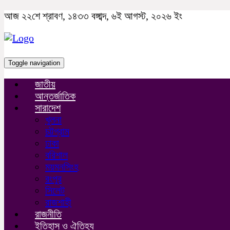
আজ ২২শে শ্রাবণ, ১৪৩৩ বঙ্গাব্দ, ৬ই আগস্ট, ২০২৬ ইং
Toggle navigation
জাতীয়
আন্তর্জাতিক
সারাদেশ
খুলনা
চট্টগ্রাম
ঢাকা
বরিশাল
ময়মনসিংহ
রংপুর
সিলেট
রাজশাহী
রাজনীতি
ইতিহাস ও ঐতিহ্য