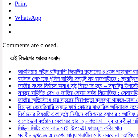
Print
WhatsApp
Comments are closed.
এই বিভাগের আরও সংবাদ
আশুলিয়ায় শহীদ রাষ্ট্রপতি জিয়াউর রহমানের ৪৫তম শাহাদাত বা
বর্তমান পোশাকে পুলিশ বাহিনী সন্তুষ্ট নয় রাজশাহীতে : স্বরাষ্ট্রমন্
জাতীয় সংসদ নির্বাচন অনাধ সুষ্ঠু নিরপেক্ষ হবে – স্বরাষ্ট্র উপদেষ্ট
সশস্ত্র বাহিনীর দেশ ও জাতির সেবায় সর্বদা নিয়োজিত : সেনাবাহ
জাতীয় স্মৃতিসৌধে চার স্তরের নিরাপত্তা ব্যবস্থা থাকবে-ঢাকা
রিমাউন্ট ভেটেরিনারি অ্যান্ড ফার্ম কোরের বাৎসরিক অধিনায়ক সম্
নির্বাচনের বিষয়টি একান্তই নির্বাচন কমিশনের ব্যাপার : আসিফ 
বাংলাদেশে বর্তমানে বেকারের হার ২৮ শতাংশ – যুব ও ক্রীড়া স
মিছিল মিটিং করে লাভ নেই, উপদেষ্টা ফাওজুল কবির খান
স্বাধীন ভূখণ্ডে এ দেশের মানুষ পরাধীন বোধ করবে না :আসিফ 