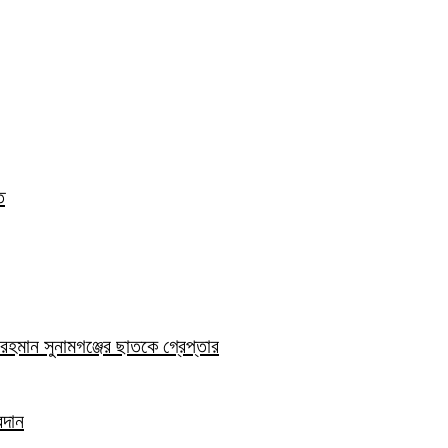
ত
হমান সুনামগঞ্জের ছাতকে গ্রেপ্তার
রদান