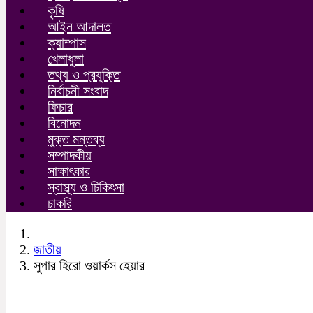
কৃষি
আইন আদালত
ক্যাম্পাস
খেলাধুলা
তথ্য ও প্রযুক্তি
নির্বাচনী সংবাদ
ফিচার
বিনোদন
মুক্ত মন্তব্য
সম্পাদকীয়
সাক্ষাৎকার
স্বাস্থ্য ও চিকিৎসা
চাকরি
জাতীয়
সুপার হিরো ওয়ার্কস হেয়ার