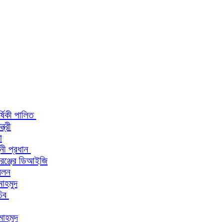
র্ষিকী পালিত
ত্রী
া
িনী প্রধান
 রেঞ্জের ডিআইজি
মেলন
মাহমুদ
চিব
মাহমুদ