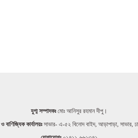
যুগ্ম সম্পাদকঃ
মোঃ আনিসুর রহমান দীপু।
তা ও বাণিজ্যিক কার্যালয়ঃ
সাভার- এ-৫২ বিনোদ বাইদ, আড়াপাড়া, সাভার, ঢ
যোগাযোগঃ
০১৭১১-৬৬১৩৭১