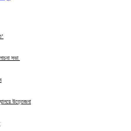
ি’
আলোচনা সভা
ম
িদ্যালয়ে উত্তেজনা
ন