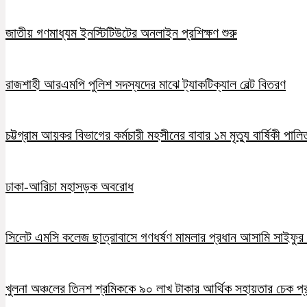
জাতীয় গণমাধ্যম ইনস্টিটিউটের অনলাইন প্রশিক্ষণ শুরু
রাজশাহী আরএমপি পুলিশ সদস্যদের মাঝে ট্যাকটিক্যাল বেল্ট বিতরণ
চট্টগ্রাম আয়কর বিভাগের কর্মচারী মহসীনের বাবার ১ম মৃত্যু বার্ষিকী পালি
ঢাকা-আরিচা মহাসড়ক অবরোধ
সিলেট এমসি কলেজ ছাত্রাবাসে গণধর্ষণ মামলার প্রধান আসামি সাইফুর র
খুলনা অঞ্চলের তিনশ শ্রমিককে ৯০ লাখ টাকার আর্থিক সহায়তার চেক প্