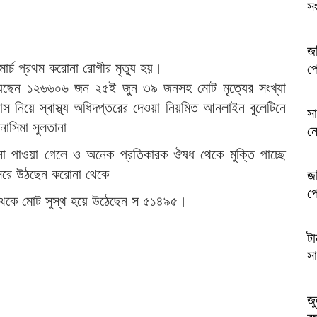
সং
জব
ার্চ প্রথম করোনা রোগীর মৃত্যু হয়।
প্
েছেন ১২৬৬০৬ জন ২৫ই জুন ৩৯ জনসহ মোট মৃত্যের সংখ্যা
স নিয়ে স্বাস্থ্য অধিদপ্তরের দেওয়া নিয়মিত আনলাইন বুলেটিনে
স
নাসিমা সুলতানা
ন
 না পাওয়া গেলে ও অনেক প্রতিকারক ঔষধ থেকে মুক্তি পাচ্ছে
সেরে উঠছেন করোনা থেকে
জব
প্
থেকে মোট সুস্থ হয়ে উঠেছেন স ৫১৪৯৫।
টা
সা
জু
ব