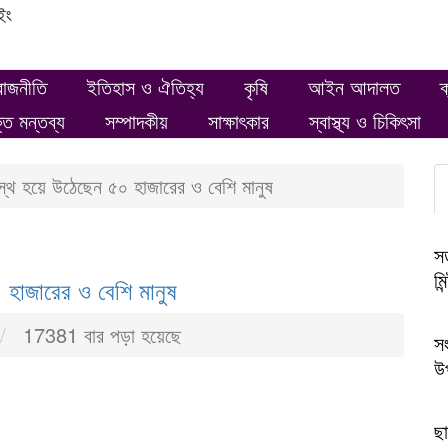
ইং
রাজনীতি
ইতিহাস ও ঐতিহ্য
কৃষি
আইন আদালত
ক
ক্ত মন্তব্য
সম্পাদকীয়
সাক্ষাৎকার
স্বাস্থ্য ও চিকিৎসা
স্থ হয়ে উঠেছেন ৫০ হাজারের ও বেশি মানুষ
স
মিন্
 হাজারের ও বেশি মানুষ
17381 বার পড়া হয়েছে
সং
উপ
ছা