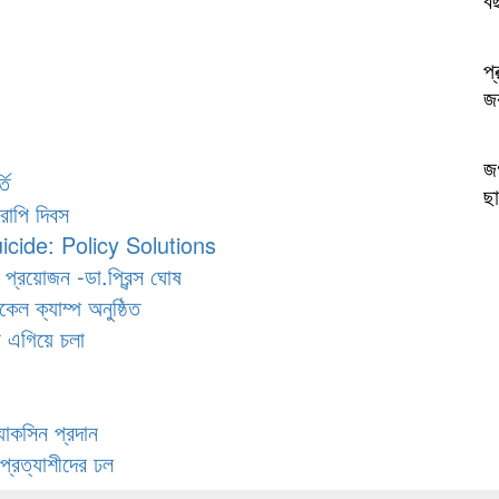
প্
জক
জগ
তি
ছা
রাপি দিবস
cide: Policy Solutions
প্রয়োজন -ডা.প্রিন্স ঘোষ
ল ক্যাম্প অনুষ্ঠিত
া এগিয়ে চলা
যাকসিন প্রদান
প্রত্যাশীদের ঢল