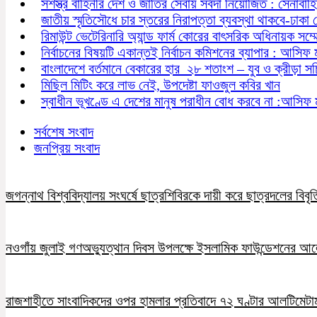
সশস্ত্র বাহিনীর দেশ ও জাতির সেবায় সর্বদা নিয়োজিত : সেনাবাহ
জাতীয় স্মৃতিসৌধে চার স্তরের নিরাপত্তা ব্যবস্থা থাকবে-ঢাকা
রিমাউন্ট ভেটেরিনারি অ্যান্ড ফার্ম কোরের বাৎসরিক অধিনায়ক সম্
নির্বাচনের বিষয়টি একান্তই নির্বাচন কমিশনের ব্যাপার : আসিফ 
বাংলাদেশে বর্তমানে বেকারের হার ২৮ শতাংশ – যুব ও ক্রীড়া স
মিছিল মিটিং করে লাভ নেই, উপদেষ্টা ফাওজুল কবির খান
স্বাধীন ভূখণ্ডে এ দেশের মানুষ পরাধীন বোধ করবে না :আসিফ 
সর্বশেষ সংবাদ
জনপ্রিয় সংবাদ
জগন্নাথ বিশ্ববিদ্যালয় সংঘর্ষে ছাত্রশিবিরকে দায়ী করে ছাত্রদলের বিবৃত
নওগাঁয় জুলাই গণঅভ্যুত্থান দিবস উপলক্ষে ইসলামিক ফাউন্ডেশনের 
রাজশাহীতে সাংবাদিকদের ওপর হামলার প্রতিবাদে ৭২ ঘণ্টার আলটিমেটা