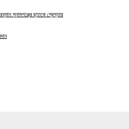
হমান সুনামগঞ্জের ছাতকে গ্রেপ্তার
রদান