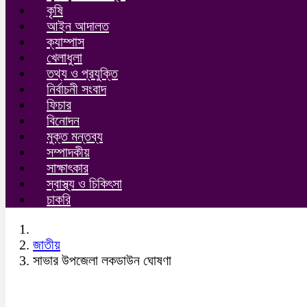
কৃষি
আইন আদালত
ক্যাম্পাস
খেলাধুলা
তথ্য ও প্রযুক্তি
নির্বাচনী সংবাদ
ফিচার
বিনোদন
মুক্ত মন্তব্য
সম্পাদকীয়
সাক্ষাৎকার
স্বাস্থ্য ও চিকিৎসা
চাকরি
জাতীয়
সাভার উপজেলা লকডাউন ঘোষণা