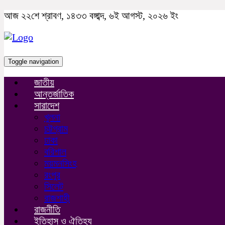
আজ ২২শে শ্রাবণ, ১৪৩৩ বঙ্গাব্দ, ৬ই আগস্ট, ২০২৬ ইং
Toggle navigation
জাতীয়
আন্তর্জাতিক
সারাদেশ
খুলনা
চট্টগ্রাম
ঢাকা
বরিশাল
ময়মনসিংহ
রংপুর
সিলেট
রাজশাহী
রাজনীতি
ইতিহাস ও ঐতিহ্য