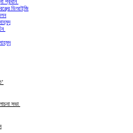
িনী প্রধান
 রেঞ্জের ডিআইজি
মেলন
মাহমুদ
চিব
মাহমুদ
ি’
আলোচনা সভা
ম