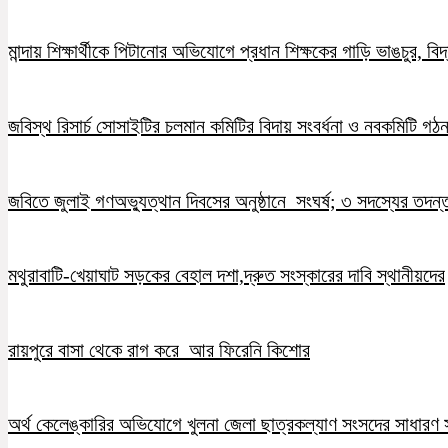
মান্দায় শিক্ষার্থীকে পিটানোর অভিযোগে প্রধান শিক্ষকের গাড়ি ভাঙচুর, ব
জবিস্থ রিসার্চ সোসাইটির চলমান কমিটির বিদায় সংবর্ধনা ও নবকমিটি গঠ
জবিতে জুলাই গণঅভ্যুত্থান দিবসের অনুষ্ঠানে সংঘর্ষ; ৩ সদস্যের তদন
মথুরাবাটি-খেয়াঘাট সড়কের বেহাল দশা,দ্রুত সংস্কারের দাবি স্থানীয়দের
রায়পুরে বাসা থেকে রাগ করে আর ফিরেনি কিশোর
অর্থ কেলেঙ্কারির অভিযোগে খুলনা জেলা ছাত্রকল্যাণ সংসদের সাধারণ স