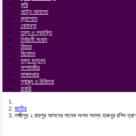
কৃষি
আইন আদালত
ক্যাম্পাস
খেলাধুলা
তথ্য ও প্রযুক্তি
নির্বাচনী সংবাদ
ফিচার
বিনোদন
মুক্ত মন্তব্য
সম্পাদকীয়
সাক্ষাৎকার
স্বাস্থ্য ও চিকিৎসা
চাকরি
জাতীয়
লক্ষ্মীপুর ২ রায়পুর আসনের সাবেক সংসদ সদস্য হারুনুর রশিদ ত্র