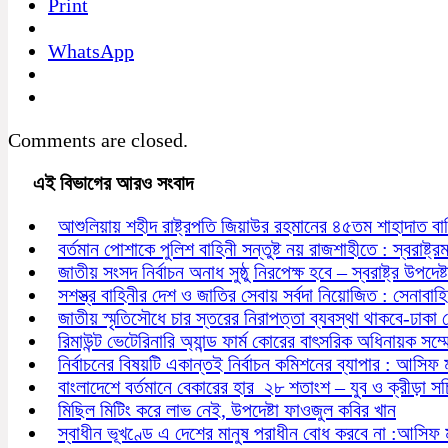
Print
WhatsApp
Comments are closed.
এই বিভাগের আরও সংবাদ
আশুলিয়ায় শহীদ রাষ্ট্রপতি জিয়াউর রহমানের ৪৫তম শাহাদাত বা
বর্তমান পোশাকে পুলিশ বাহিনী সন্তুষ্ট নয় রাজশাহীতে : স্বরাষ্ট্রমন্
জাতীয় সংসদ নির্বাচন অনাধ সুষ্ঠু নিরপেক্ষ হবে – স্বরাষ্ট্র উপদেষ্ট
সশস্ত্র বাহিনীর দেশ ও জাতির সেবায় সর্বদা নিয়োজিত : সেনাবাহ
জাতীয় স্মৃতিসৌধে চার স্তরের নিরাপত্তা ব্যবস্থা থাকবে-ঢাকা
রিমাউন্ট ভেটেরিনারি অ্যান্ড ফার্ম কোরের বাৎসরিক অধিনায়ক সম্
নির্বাচনের বিষয়টি একান্তই নির্বাচন কমিশনের ব্যাপার : আসিফ 
বাংলাদেশে বর্তমানে বেকারের হার ২৮ শতাংশ – যুব ও ক্রীড়া স
মিছিল মিটিং করে লাভ নেই, উপদেষ্টা ফাওজুল কবির খান
স্বাধীন ভূখণ্ডে এ দেশের মানুষ পরাধীন বোধ করবে না :আসিফ 