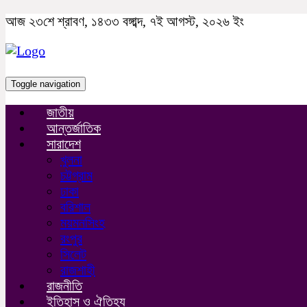
আজ ২৩শে শ্রাবণ, ১৪৩৩ বঙ্গাব্দ, ৭ই আগস্ট, ২০২৬ ইং
Toggle navigation
জাতীয়
আন্তর্জাতিক
সারাদেশ
খুলনা
চট্টগ্রাম
ঢাকা
বরিশাল
ময়মনসিংহ
রংপুর
সিলেট
রাজশাহী
রাজনীতি
ইতিহাস ও ঐতিহ্য