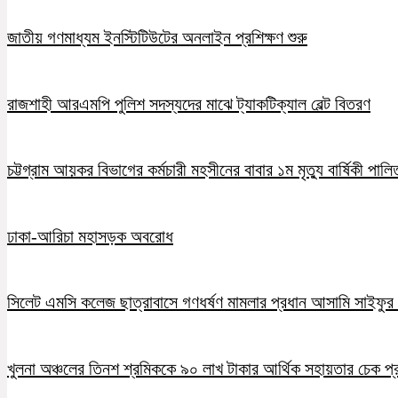
জাতীয় গণমাধ্যম ইনস্টিটিউটের অনলাইন প্রশিক্ষণ শুরু
রাজশাহী আরএমপি পুলিশ সদস্যদের মাঝে ট্যাকটিক্যাল বেল্ট বিতরণ
চট্টগ্রাম আয়কর বিভাগের কর্মচারী মহসীনের বাবার ১ম মৃত্যু বার্ষিকী পালি
ঢাকা-আরিচা মহাসড়ক অবরোধ
সিলেট এমসি কলেজ ছাত্রাবাসে গণধর্ষণ মামলার প্রধান আসামি সাইফুর র
খুলনা অঞ্চলের তিনশ শ্রমিককে ৯০ লাখ টাকার আর্থিক সহায়তার চেক প্