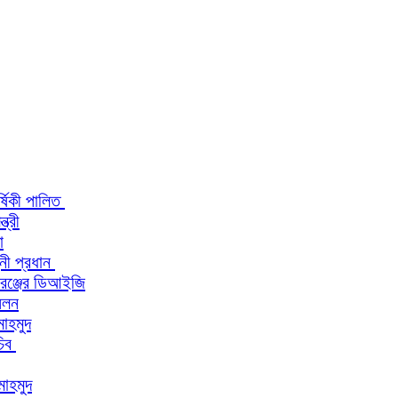
র্ষিকী পালিত
ত্রী
া
িনী প্রধান
 রেঞ্জের ডিআইজি
মেলন
মাহমুদ
চিব
মাহমুদ