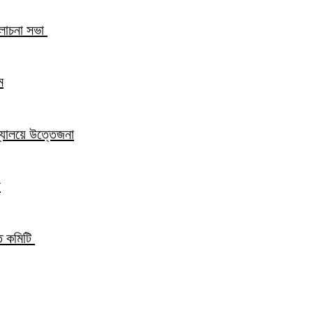
আলোচনা সভা
ম
িদ্যালয়ে উত্তেজনা
ন
্ত কমিটি