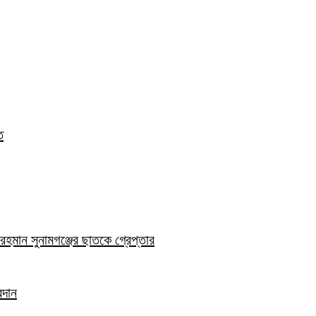
ত
হমান সুনামগঞ্জের ছাতকে গ্রেপ্তার
রদান