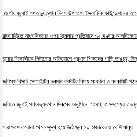
নওগাঁয় জুলাই গণঅভ্যুত্থান দিবস উপলক্ষে ইসলামিক ফাউন্ডেশনের 
রাজশাহীতে সাংবাদিকদের ওপর হামলার প্রতিবাদে ৭২ ঘণ্টার আলটিমেটা
মান্দায় শিক্ষার্থীকে পিটানোর অভিযোগে প্রধান শিক্ষকের গাড়ি ভাঙচুর, ব
জবিস্থ রিসার্চ সোসাইটির চলমান কমিটির বিদায় সংবর্ধনা ও নবকমিটি গঠ
জবিতে জুলাই গণঅভ্যুত্থান দিবসের অনুষ্ঠানে সংঘর্ষ; ৩ সদস্যের তদন
সারাদেশে করোনা থেকে সুস্থ হয়ে উঠেছেন ৫০ হাজারের ও বেশি মানুষ