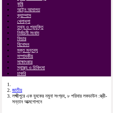
কৃষি
আইন আদালত
ক্যাম্পাস
খেলাধুলা
তথ্য ও প্রযুক্তি
নির্বাচনী সংবাদ
ফিচার
বিনোদন
মুক্ত মন্তব্য
সম্পাদকীয়
সাক্ষাৎকার
স্বাস্থ্য ও চিকিৎসা
চাকরি
জাতীয়
লক্ষ্মীপুরে এক যুবকের নমুনা সংগ্রহ, ৮ পরিবার লকডাউন :স্ত্রী-
সন্তান আত্মগোপনে