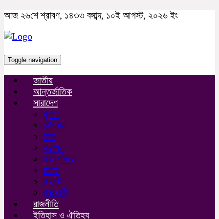
আজ ২৬শে শ্রাবণ, ১৪৩৩ বঙ্গাব্দ, ১০ই আগস্ট, ২০২৬ ইং
Toggle navigation
জাতীয়
আন্তর্জাতিক
সারাদেশ
খুলনা
চট্টগ্রাম
ঢাকা
বরিশাল
ময়মনসিংহ
রংপুর
সিলেট
রাজশাহী
রাজনীতি
ইতিহাস ও ঐতিহ্য