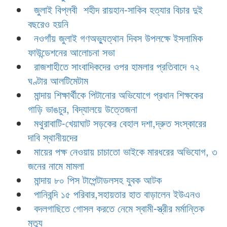
জুলাই বিপ্লবী শহীদ রায়হান-সাকিব হত্যার বিচার দুই
বছরেও হয়নি
নওগাঁয় জুলাই গণঅভ্যুত্থান দিবস উপলক্ষে ইসলামিক
ফাউন্ডেশনের আলোচনা সভা
রাজশাহীতে সাংবাদিকদের ওপর হামলার প্রতিবাদে ৭২
ঘণ্টার আলটিমেটাম
মান্দায় শিক্ষার্থীকে পিটানোর অভিযোগে প্রধান শিক্ষকের
গাড়ি ভাঙচুর, বিদ্যালয়ে উত্তেজনা
মথুরাবাটি-খেয়াঘাট সড়কের বেহাল দশা,দ্রুত সংস্কারের
দাবি স্থানীয়দের
মায়ের পক্ষ নেওয়ায় চাচাতো ভাইকে মারধরের অভিযোগ, ৩
জনের নামে মামলা
মান্দায় ৮০ পিস টাপেন্টাডলসহ যুবক আটক
পানিবন্দি ১৫ পরিবার,সহায়তার হাত বাড়ালেন ইউএনও
বদলগাছিতে গোসল করতে নেমে স্বামী-স্ত্রীর মর্মান্তিক
মৃত্যু