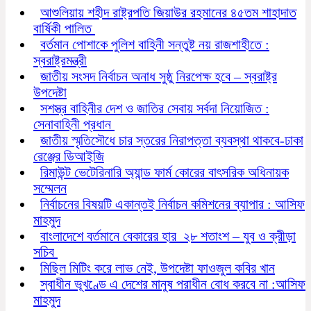
আশুলিয়ায় শহীদ রাষ্ট্রপতি জিয়াউর রহমানের ৪৫তম শাহাদাত
বার্ষিকী পালিত
বর্তমান পোশাকে পুলিশ বাহিনী সন্তুষ্ট নয় রাজশাহীতে :
স্বরাষ্ট্রমন্ত্রী
জাতীয় সংসদ নির্বাচন অনাধ সুষ্ঠু নিরপেক্ষ হবে – স্বরাষ্ট্র
উপদেষ্টা
সশস্ত্র বাহিনীর দেশ ও জাতির সেবায় সর্বদা নিয়োজিত :
সেনাবাহিনী প্রধান
জাতীয় স্মৃতিসৌধে চার স্তরের নিরাপত্তা ব্যবস্থা থাকবে-ঢাকা
রেঞ্জের ডিআইজি
রিমাউন্ট ভেটেরিনারি অ্যান্ড ফার্ম কোরের বাৎসরিক অধিনায়ক
সম্মেলন
নির্বাচনের বিষয়টি একান্তই নির্বাচন কমিশনের ব্যাপার : আসিফ
মাহমুদ
বাংলাদেশে বর্তমানে বেকারের হার ২৮ শতাংশ – যুব ও ক্রীড়া
সচিব
মিছিল মিটিং করে লাভ নেই, উপদেষ্টা ফাওজুল কবির খান
স্বাধীন ভূখণ্ডে এ দেশের মানুষ পরাধীন বোধ করবে না :আসিফ
মাহমুদ