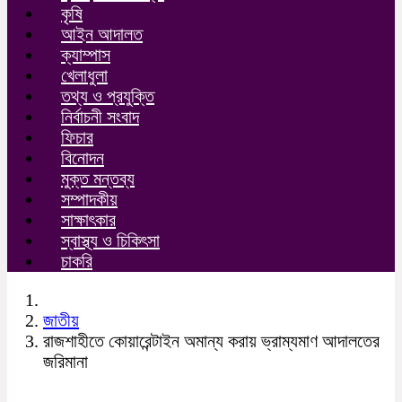
কৃষি
আইন আদালত
ক্যাম্পাস
খেলাধুলা
তথ্য ও প্রযুক্তি
নির্বাচনী সংবাদ
ফিচার
বিনোদন
মুক্ত মন্তব্য
সম্পাদকীয়
সাক্ষাৎকার
স্বাস্থ্য ও চিকিৎসা
চাকরি
জাতীয়
রাজশাহীতে কোয়ারেন্টাইন অমান্য করায় ভ্রাম্যমাণ আদালতের
জরিমানা