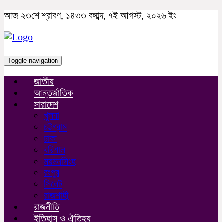
আজ ২৩শে শ্রাবণ, ১৪৩৩ বঙ্গাব্দ, ৭ই আগস্ট, ২০২৬ ইং
Toggle navigation
জাতীয়
আন্তর্জাতিক
সারাদেশ
খুলনা
চট্টগ্রাম
ঢাকা
বরিশাল
ময়মনসিংহ
রংপুর
সিলেট
রাজশাহী
রাজনীতি
ইতিহাস ও ঐতিহ্য