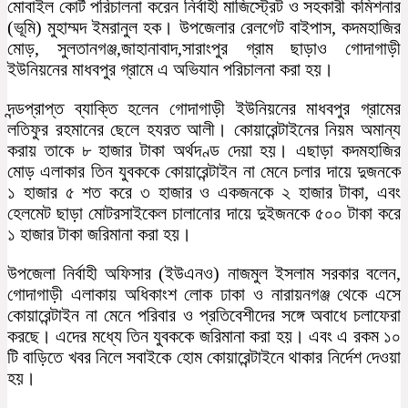
মোবাইল কোর্ট পরিচালনা করেন নির্বাহী মাজিস্ট্রেট ও সহকারী কমিশনার
(ভূমি) মুহাম্মদ ইমরানুল হক। উপজেলার রেলগেট বাইপাস, কদমহাজির
মোড়, সুলতানগঞ্জ,জাহানাবাদ,সারাংপুর গ্রাম ছাড়াও গোদাগাড়ী
ইউনিয়নের মাধবপুর গ্রামে এ অভিযান পরিচালনা করা হয়।
দন্ডপ্রাপ্ত ব্যাক্তি হলেন গোদাগাড়ী ইউনিয়নের মাধবপুর গ্রামের
লতিফুর রহমানের ছেলে হযরত আলী। কোয়ারেন্টাইনের নিয়ম অমান্য
করায় তাকে ৮ হাজার টাকা অর্থদণ্ড দেয়া হয়। এছাড়া কদমহাজির
মোড় এলাকার তিন যুবককে কোয়ারেন্টাইন না মেনে চলার দায়ে দুজনকে
১ হাজার ৫ শত করে ৩ হাজার ও একজনকে ২ হাজার টাকা, এবং
হেলমেট ছাড়া মোটরসাইকেল চালানোর দায়ে দুইজনকে ৫০০ টাকা করে
১ হাজার টাকা জরিমানা করা হয়।
উপজেলা নির্বাহী অফিসার (ইউএনও) নাজমুল ইসলাম সরকার বলেন,
গোদাগাড়ী এলাকায় অধিকাংশ লোক ঢাকা ও নারায়নগঞ্জ থেকে এসে
কোয়ারেন্টাইন না মেনে পরিবার ও প্রতিবেশীদের সঙ্গে অবাধে চলাফেরা
করছে। এদের মধ্যে তিন যুবককে জরিমানা করা হয়। এবং এ রকম ১০
টি বাড়িতে খবর নিলে সবাইকে হোম কোয়ারেন্টাইনে থাকার নির্দেশ দেওয়া
হয়।