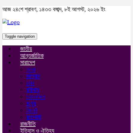
আজ ২৪শে শ্রাবণ, ১৪৩৩ বঙ্গাব্দ, ৮ই আগস্ট, ২০২৬ ইং
Toggle navigation
জাতীয়
আন্তর্জাতিক
সারাদেশ
খুলনা
চট্টগ্রাম
ঢাকা
বরিশাল
ময়মনসিংহ
রংপুর
সিলেট
রাজশাহী
রাজনীতি
ইতিহাস ও ঐতিহ্য