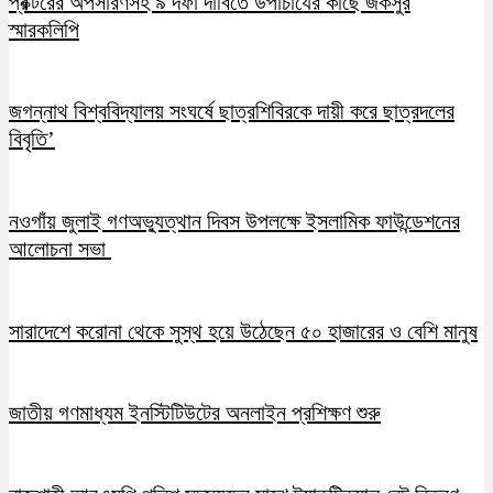
প্রক্টরের অপসারণসহ ৯ দফা দাবিতে উপাচার্যের কাছে জকসুর
স্মারকলিপি
জগন্নাথ বিশ্ববিদ্যালয় সংঘর্ষে ছাত্রশিবিরকে দায়ী করে ছাত্রদলের
বিবৃতি’
নওগাঁয় জুলাই গণঅভ্যুত্থান দিবস উপলক্ষে ইসলামিক ফাউন্ডেশনের
আলোচনা সভা
সারাদেশে করোনা থেকে সুস্থ হয়ে উঠেছেন ৫০ হাজারের ও বেশি মানুষ
জাতীয় গণমাধ্যম ইনস্টিটিউটের অনলাইন প্রশিক্ষণ শুরু