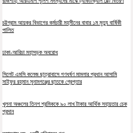
রাজশাহী আরএমপি পুলিশ সদস্যদের মাঝে ট্যাকটিক্যাল বেল্ট বিতরণ
চট্টগ্রাম আয়কর বিভাগের কর্মচারী মহসীনের বাবার ১ম মৃত্যু বার্ষিকী
পালিত
ঢাকা-আরিচা মহাসড়ক অবরোধ
সিলেট এমসি কলেজ ছাত্রাবাসে গণধর্ষণ মামলার প্রধান আসামি
সাইফুর রহমান সুনামগঞ্জের ছাতকে গ্রেপ্তার
খুলনা অঞ্চলের তিনশ শ্রমিককে ৯০ লাখ টাকার আর্থিক সহায়তার চেক
প্রদান