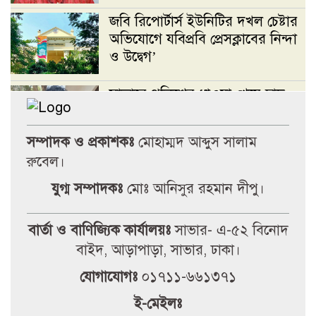
জবি রিপোর্টার্স ইউনিটির দখল চেষ্টার
অভিযোগে যবিপ্রবি প্রেসক্লাবের নিন্দা
ও উদ্বেগ’
সাভারে পুলিশের ধাওয়া খেয়ে ছাদ
থেকে পড়ে ছাত্রদল নেতা নিহতের
অভিযোগ
সম্পাদক ও প্রকাশকঃ
মোহাম্মদ আব্দুস সালাম
রুবেল।
জবি রিপোর্টার্স ইউনিটির দখল চেষ্টার
যুগ্ম সম্পাদকঃ
মোঃ আনিসুর রহমান দীপু।
অভিযোগে যবিপ্রবি প্রেসক্লাবের নিন্দা
ও উদ্বেগ’
বার্তা ও বাণিজ্যিক কার্যালয়ঃ
সাভার- এ-৫২ বিনোদ
টানা বৃষ্টিতে আত্রাইয়ে বেড়েছে সবজির
বাইদ, আড়াপাড়া, সাভার, ঢাকা।
দাম, ভোগান্তিতে সাধারণ মানুষ
যোগাযোগঃ
০১৭১১-৬৬১৩৭১
ই-মেইলঃ