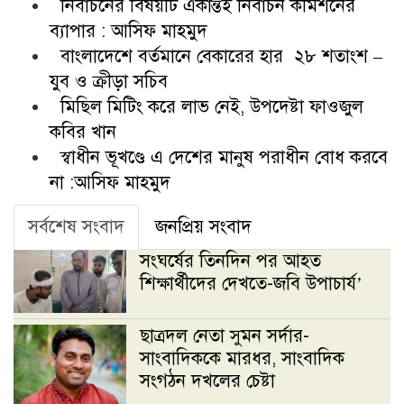
নির্বাচনের বিষয়টি একান্তই নির্বাচন কমিশনের
ব্যাপার : আসিফ মাহমুদ
বাংলাদেশে বর্তমানে বেকারের হার ২৮ শতাংশ –
যুব ও ক্রীড়া সচিব
মিছিল মিটিং করে লাভ নেই, উপদেষ্টা ফাওজুল
কবির খান
স্বাধীন ভূখণ্ডে এ দেশের মানুষ পরাধীন বোধ করবে
না :আসিফ মাহমুদ
সর্বশেষ সংবাদ
জনপ্রিয় সংবাদ
সংঘর্ষের তিনদিন পর আহত
শিক্ষার্থীদের দেখতে-জবি উপাচার্য’
ছাত্রদল নেতা সুমন সর্দার-
সাংবাদিককে মারধর, সাংবাদিক
সংগঠন দখলের চেষ্টা