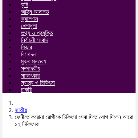
কৃষি
আইন আদালত
ক্যাম্পাস
খেলাধুলা
তথ্য ও প্রযুক্তি
নির্বাচনী সংবাদ
ফিচার
বিনোদন
মুক্ত মন্তব্য
সম্পাদকীয়
সাক্ষাৎকার
স্বাস্থ্য ও চিকিৎসা
চাকরি
জাতীয়
ফেনীতে করোনা রোগীকে চিকিৎসা সেবা দিতে যোগ দিলেন আরো
১২ চিকিৎসক