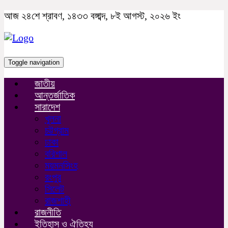
আজ ২৪শে শ্রাবণ, ১৪৩৩ বঙ্গাব্দ, ৮ই আগস্ট, ২০২৬ ইং
Toggle navigation
জাতীয়
আন্তর্জাতিক
সারাদেশ
খুলনা
চট্টগ্রাম
ঢাকা
বরিশাল
ময়মনসিংহ
রংপুর
সিলেট
রাজশাহী
রাজনীতি
ইতিহাস ও ঐতিহ্য