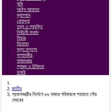
কৃষি
আইন আদালত
ক্যাম্পাস
খেলাধুলা
তথ্য ও প্রযুক্তি
নির্বাচনী সংবাদ
ফিচার
বিনোদন
মুক্ত মন্তব্য
সম্পাদকীয়
সাক্ষাৎকার
স্বাস্থ্য ও চিকিৎসা
চাকরি
জাতীয়
প্রধানমন্ত্রীর নির্দেশে ৬৯ হাজার পরিবারকে সহায়তা পৌর
মেয়রের