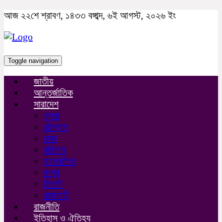
আজ ২২শে শ্রাবণ, ১৪৩৩ বঙ্গাব্দ, ৬ই আগস্ট, ২০২৬ ইং
Toggle navigation
জাতীয়
আন্তর্জাতিক
সারাদেশ
খুলনা
চট্টগ্রাম
ঢাকা
বরিশাল
ময়মনসিংহ
রংপুর
সিলেট
রাজশাহী
রাজনীতি
ইতিহাস ও ঐতিহ্য