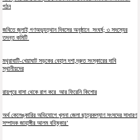
গঠন
জবিতে জুলাই গণঅভ্যুত্থান দিবসের অনুষ্ঠানে সংঘর্ষ; ৩ সদস্যের
তদন্ত কমিটি
মথুরাবাটি-খেয়াঘাট সড়কের বেহাল দশা,দ্রুত সংস্কারের দাবি
স্থানীয়দের
রায়পুরে বাসা থেকে রাগ করে আর ফিরেনি কিশোর
অর্থ কেলেঙ্কারির অভিযোগে খুলনা জেলা ছাত্রকল্যাণ সংসদের সাধারণ
সম্পাদক জাহাঙ্গীর আলম বহিষ্কার’