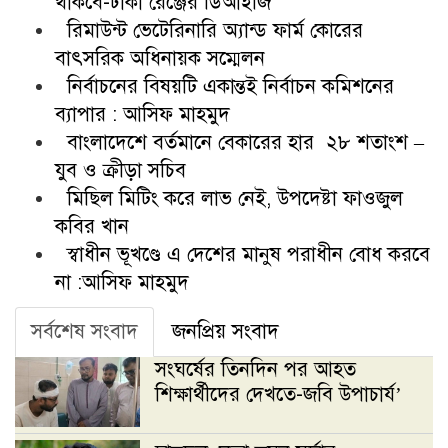
থাকবে-ঢাকা রেঞ্জের ডিআইজি
রিমাউন্ট ভেটেরিনারি অ্যান্ড ফার্ম কোরের
বাৎসরিক অধিনায়ক সম্মেলন
নির্বাচনের বিষয়টি একান্তই নির্বাচন কমিশনের
ব্যাপার : আসিফ মাহমুদ
বাংলাদেশে বর্তমানে বেকারের হার ২৮ শতাংশ –
যুব ও ক্রীড়া সচিব
মিছিল মিটিং করে লাভ নেই, উপদেষ্টা ফাওজুল
কবির খান
স্বাধীন ভূখণ্ডে এ দেশের মানুষ পরাধীন বোধ করবে
না :আসিফ মাহমুদ
সর্বশেষ সংবাদ
জনপ্রিয় সংবাদ
সংঘর্ষের তিনদিন পর আহত
শিক্ষার্থীদের দেখতে-জবি উপাচার্য’