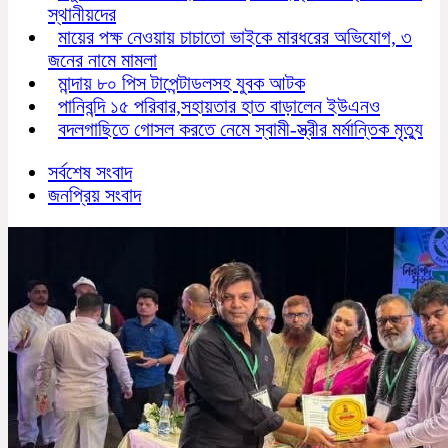
স্থানীয়দের
মায়ের পক্ষ নেওয়ায় চাচাতো ভাইকে মারধরের অভিযোগ, ৩
জনের নামে মামলা
মান্দায় ৮০ পিস টাপেন্টাডলসহ যুবক আটক
পানিবন্দি ১৫ পরিবার,সহায়তার হাত বাড়ালেন ইউএনও
বদলগাছিতে গোসল করতে নেমে স্বামী-স্ত্রীর মর্মান্তিক মৃত্যু
সর্বশেষ সংবাদ
জনপ্রিয় সংবাদ