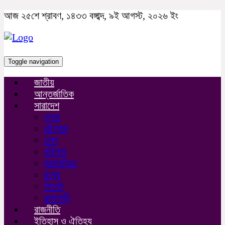
আজ ২৫শে শ্রাবণ, ১৪৩৩ বঙ্গাব্দ, ৯ই আগস্ট, ২০২৬ ইং
Toggle navigation
জাতীয়
আন্তর্জাতিক
সারাদেশ
খুলনা
চট্টগ্রাম
ঢাকা
বরিশাল
ময়মনসিংহ
রংপুর
সিলেট
রাজশাহী
রাজনীতি
ইতিহাস ও ঐতিহ্য