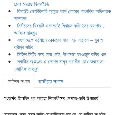
ঢাকা রেঞ্জের ডিআইজি
রিমাউন্ট ভেটেরিনারি অ্যান্ড ফার্ম কোরের বাৎসরিক অধিনায়ক
সম্মেলন
নির্বাচনের বিষয়টি একান্তই নির্বাচন কমিশনের ব্যাপার :
আসিফ মাহমুদ
বাংলাদেশে বর্তমানে বেকারের হার ২৮ শতাংশ – যুব ও
ক্রীড়া সচিব
মিছিল মিটিং করে লাভ নেই, উপদেষ্টা ফাওজুল কবির খান
স্বাধীন ভূখণ্ডে এ দেশের মানুষ পরাধীন বোধ করবে না
:আসিফ মাহমুদ
সর্বশেষ সংবাদ
জনপ্রিয় সংবাদ
সংঘর্ষের তিনদিন পর আহত শিক্ষার্থীদের দেখতে-জবি উপাচার্য’
ছাত্রদল নেতা সুমন সর্দার-সাংবাদিককে মারধর, সাংবাদিক সংগঠন