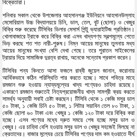
বিক্রেতারা।
শনিবার সকাল থেকে উপজেলার আহসানগঞ্জ ইউনিয়নে আহসানউল্লাহ
মেমোরিয়াল উচ্চ বিদ্যালয়য়ে চিনি, ডাল, তেল, বুট (ছোলা) ও খেজুর
বিক্রি শুরু করেছে টিসিবির ডিলার মেসার্স পিন্টু ভ্যারাইটিজ প্রতিষ্ঠান।
খোলাবাজারে ট্রাকে করে বিক্রি করা এসব খাদ্যপণ্য স্বল্পমূল্যে পেতে
ভিড় করছে শত শত নারী-পুরুষ। নিম্ন আয়ের মানুষের তুলনায় মধ্য
আয়ের মানুষের সংখ্যা বেশি দেখা গেছে। তরে পুরাতন সাইকেলের
ট্রায়ার দিয়ে সামাজিক দুরত্ব রাখায়, অনেকে সন্তোষ প্রকাশ করেন।
টিসিবির পন্য কিনতে আসা ফজলে রাব্বী জুয়েল জানান, করোনায়
আর্থিকভাবে কঠিন পরিস্থিতি পার করতে হচ্ছে। সাথে পবিত্র মাহে
রমজান শুরু হওয়ায় ন্যায্যমূল্যের খাদ্য পণ্যেরও চাহিদা রয়েছে।
একারণে রমজান শুরুতেই নিত্যপ্রয়োজনীয় খাদ্য সামগ্রী ক্রয় করতে
সামর্থ্য অনুযায়ী সবাই চেষ্টা করছেন। টিসিবি থেকে ১ কেজি মসুর ডাল
৫০ টাকা, ১ কেজি চিনি ৫০ টাকা, ১ লিটার সয়াবিন তেল ৮০ টাকা, ১
কেজি ছোলা ৬০ টাকা এবং খেজুর ১ কেজি ১২০ টাকা দরে বিক্রি করা
হচ্ছে। এসব পণ্যের মধ্যে দ্রুত সময়ে শেষ হচ্ছে মসুর ডাল ও
খেজুর। এর চাহিদা বেশি হওয়ায় মসুর ডাল ও খেজুর সহজেই মিলছে না
ক্রেতাদের। বাজার মূল্যের চেয়ে টিসিবির পণ্যের দাম কম হওয়াতে দীর্ঘ