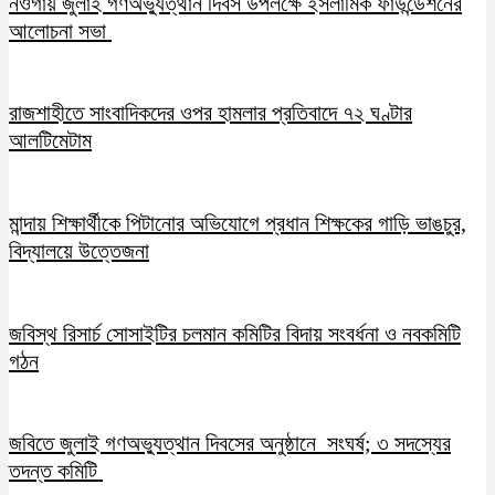
নওগাঁয় জুলাই গণঅভ্যুত্থান দিবস উপলক্ষে ইসলামিক ফাউন্ডেশনের
আলোচনা সভা
রাজশাহীতে সাংবাদিকদের ওপর হামলার প্রতিবাদে ৭২ ঘণ্টার
আলটিমেটাম
মান্দায় শিক্ষার্থীকে পিটানোর অভিযোগে প্রধান শিক্ষকের গাড়ি ভাঙচুর,
বিদ্যালয়ে উত্তেজনা
জবিস্থ রিসার্চ সোসাইটির চলমান কমিটির বিদায় সংবর্ধনা ও নবকমিটি
গঠন
জবিতে জুলাই গণঅভ্যুত্থান দিবসের অনুষ্ঠানে সংঘর্ষ; ৩ সদস্যের
তদন্ত কমিটি