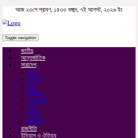
আজ ২৩শে শ্রাবণ, ১৪৩৩ বঙ্গাব্দ, ৭ই আগস্ট, ২০২৬ ইং
Toggle navigation
জাতীয়
আন্তর্জাতিক
সারাদেশ
খুলনা
চট্টগ্রাম
ঢাকা
বরিশাল
ময়মনসিংহ
রংপুর
সিলেট
রাজশাহী
রাজনীতি
ইতিহাস ও ঐতিহ্য