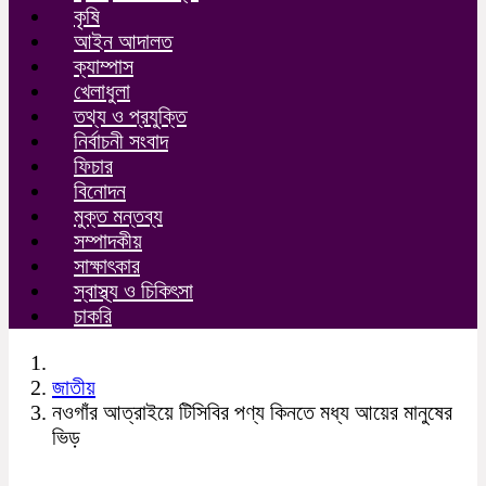
কৃষি
আইন আদালত
ক্যাম্পাস
খেলাধুলা
তথ্য ও প্রযুক্তি
নির্বাচনী সংবাদ
ফিচার
বিনোদন
মুক্ত মন্তব্য
সম্পাদকীয়
সাক্ষাৎকার
স্বাস্থ্য ও চিকিৎসা
চাকরি
জাতীয়
নওগাঁর আত্রাইয়ে টিসিবির পণ্য কিনতে মধ্য আয়ের মানুষের
ভিড়