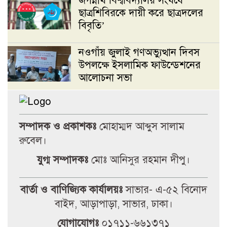
জগন্নাথ বিশ্ববিদ্যালয় সংঘর্ষে
ছাত্রশিবিরকে দায়ী করে ছাত্রদলের
বিবৃতি’
নওগাঁয় জুলাই গণঅভ্যুত্থান দিবস
উপলক্ষে ইসলামিক ফাউন্ডেশনের
আলোচনা সভা
রাজশাহীতে সাংবাদিকদের ওপর
হামলার প্রতিবাদে ৭২ ঘণ্টার
সম্পাদক ও প্রকাশকঃ
মোহাম্মদ আব্দুস সালাম
আলটিমেটাম
রুবেল।
মান্দায় শিক্ষার্থীকে পিটানোর
যুগ্ম সম্পাদকঃ
মোঃ আনিসুর রহমান দীপু।
অভিযোগে প্রধান শিক্ষকের গাড়ি
ভাঙচুর, বিদ্যালয়ে উত্তেজনা
বার্তা ও বাণিজ্যিক কার্যালয়ঃ
সাভার- এ-৫২ বিনোদ
বাইদ, আড়াপাড়া, সাভার, ঢাকা।
জবিস্থ রিসার্চ সোসাইটির চলমান
যোগাযোগঃ
০১৭১১-৬৬১৩৭১
কমিটির বিদায় সংবর্ধনা ও নবকমিটি