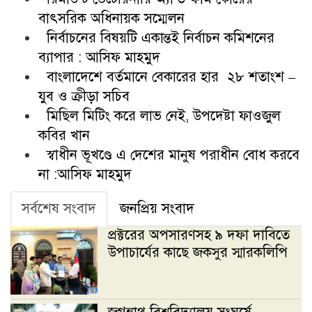
বাৎসরিক অধিনায়ক সম্মেলন
নির্বাচনের বিষয়টি একান্তই নির্বাচন কমিশনের
ব্যাপার : আসিফ মাহমুদ
বাংলাদেশে বর্তমানে বেকারের হার ২৮ শতাংশ –
যুব ও ক্রীড়া সচিব
মিছিল মিটিং করে লাভ নেই, উপদেষ্টা ফাওজুল
কবির খান
স্বাধীন ভূখণ্ডে এ দেশের মানুষ পরাধীন বোধ করবে
না :আসিফ মাহমুদ
সর্বশেষ সংবাদ
জনপ্রিয় সংবাদ
প্রক্টরের অপসারণসহ ৯ দফা দাবিতে
উপাচার্যের কাছে জকসুর স্মারকলিপি