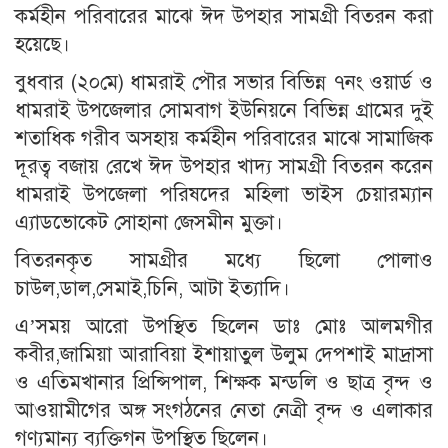
কর্মহীন পরিবারের মাঝে ঈদ উপহার সামগ্রী বিতরন করা
হয়েছে।
বুধবার (২০মে) ধামরাই পৌর সভার বিভিন্ন ৭নং ওয়ার্ড ও
ধামরাই উপজেলার সোমবাগ ইউনিয়নে বিভিন্ন গ্রামের দুই
শতাধিক গরীব অসহায় কর্মহীন পরিবারের মাঝে সামাজিক
দূরত্ব বজায় রেখে ঈদ উপহার খাদ্য সামগ্রী বিতরন করেন
ধামরাই উপজেলা পরিষদের মহিলা ভাইস চেয়ারম্যান
এ্যাডভোকেট সোহানা জেসমীন মুক্তা।
বিতরনকৃত সামগ্রীর মধ্যে ছিলো পোলাও
চাউল,ডাল,সেমাই,চিনি, আটা ইত্যাদি।
এ’সময় আরো উপস্থিত ছিলেন ডাঃ মোঃ আলমগীর
কবীর,জামিয়া আরাবিয়া ইশায়াতুল উলুম দেপশাই মাদ্রাসা
ও এতিমখানার প্রিন্সিপাল, শিক্ষক মন্ডলি ও ছাত্র বৃন্দ ও
আওয়ামীগের অঙ্গ সংগঠনের নেতা নেত্রী বৃন্দ ও এলাকার
গণ্যমান্য ব্যক্তিগন উপস্থিত ছিলেন।