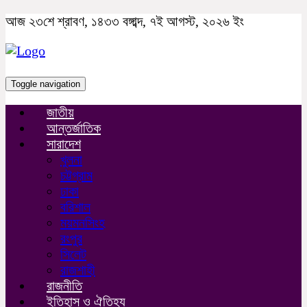
আজ ২৩শে শ্রাবণ, ১৪৩৩ বঙ্গাব্দ, ৭ই আগস্ট, ২০২৬ ইং
Toggle navigation
জাতীয়
আন্তর্জাতিক
সারাদেশ
খুলনা
চট্টগ্রাম
ঢাকা
বরিশাল
ময়মনসিংহ
রংপুর
সিলেট
রাজশাহী
রাজনীতি
ইতিহাস ও ঐতিহ্য