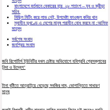
মাহমুদ
বাংলাদেশে বর্তমানে বেকারের হার ২৮ শতাংশ – যুব ও ক্রীড়া
সচিব
মিছিল মিটিং করে লাভ নেই, উপদেষ্টা ফাওজুল কবির খান
স্বাধীন ভূখণ্ডে এ দেশের মানুষ পরাধীন বোধ করবে না :আসিফ
মাহমুদ
সর্বশেষ সংবাদ
জনপ্রিয় সংবাদ
জবি রিপোর্টার্স ইউনিটির দখল চেষ্টার অভিযোগে যবিপ্রবি প্রেসক্লাবের
নিন্দা ও উদ্বেগ’
টানা বৃষ্টিতে আত্রাইয়ে বেড়েছে সবজির দাম, ভোগান্তিতে সাধারণ
মানুষ
জুলাই বিপ্লবী শহীদ রায়হান-সাকিব হত্যার বিচার দুই বছরেও হয়নি