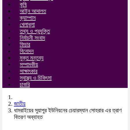
কৃষি
আইন আদালত
ক্যাম্পাস
খেলাধুলা
তথ্য ও প্রযুক্তি
নির্বাচনী সংবাদ
ফিচার
বিনোদন
মুক্ত মন্তব্য
সম্পাদকীয়
সাক্ষাৎকার
স্বাস্থ্য ও চিকিৎসা
চাকরি
জাতীয়
ধামরাইয়ের সুয়াপুর ইউনিয়নের চেয়ারম্যান সোহরার এর ত্রাণ
বিতরণ অব্যাহত