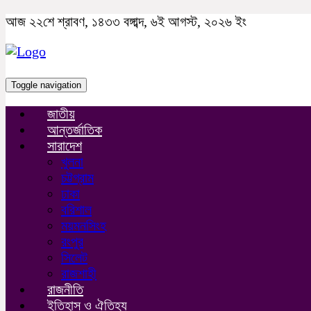
আজ ২২শে শ্রাবণ, ১৪৩৩ বঙ্গাব্দ, ৬ই আগস্ট, ২০২৬ ইং
Toggle navigation
জাতীয়
আন্তর্জাতিক
সারাদেশ
খুলনা
চট্টগ্রাম
ঢাকা
বরিশাল
ময়মনসিংহ
রংপুর
সিলেট
রাজশাহী
রাজনীতি
ইতিহাস ও ঐতিহ্য