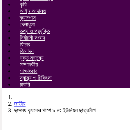
কৃষি
আইন আদালত
ক্যাম্পাস
খেলাধুলা
তথ্য ও প্রযুক্তি
নির্বাচনী সংবাদ
ফিচার
বিনোদন
মুক্ত মন্তব্য
সম্পাদকীয়
সাক্ষাৎকার
স্বাস্থ্য ও চিকিৎসা
চাকরি
জাতীয়
দুঃসময় কৃষকের পাশে ৯ নং ইউনিয়ন ছাত্রলীগ