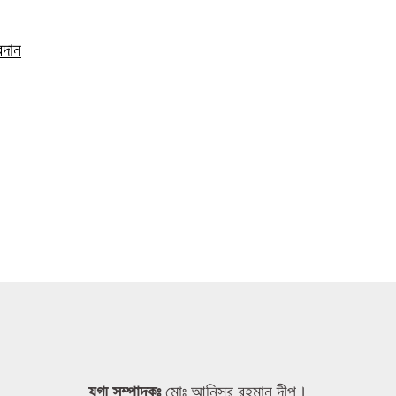
রদান
যুগ্ম সম্পাদকঃ
মোঃ আনিসুর রহমান দীপু।