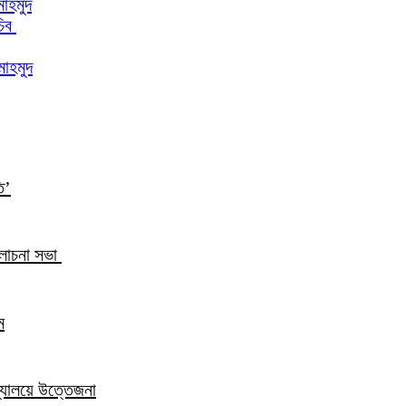
মাহমুদ
চিব
মাহমুদ
ি’
আলোচনা সভা
ম
িদ্যালয়ে উত্তেজনা