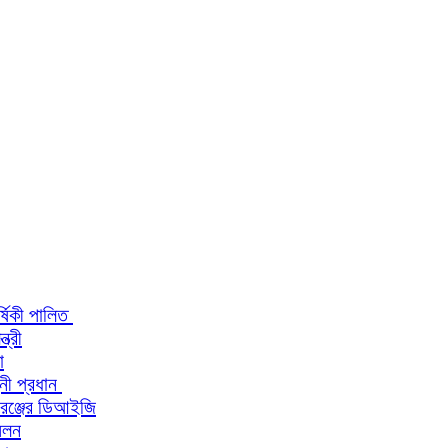
র্ষিকী পালিত
ত্রী
া
িনী প্রধান
 রেঞ্জের ডিআইজি
মেলন