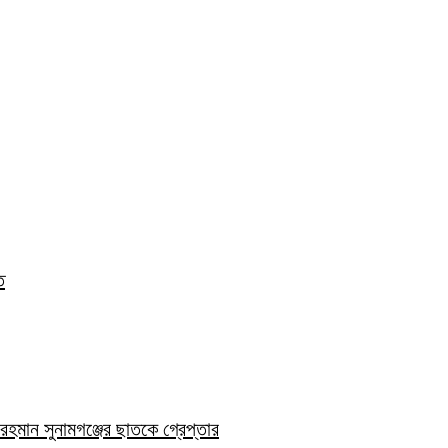
ত
হমান সুনামগঞ্জের ছাতকে গ্রেপ্তার