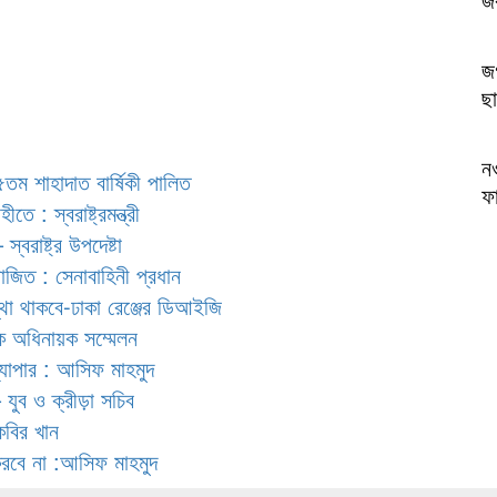
জগ
ছা
ন
৪৫তম শাহাদাত বার্ষিকী পালিত
ফ
ে : স্বরাষ্ট্রমন্ত্রী
্বরাষ্ট্র উপদেষ্টা
য়োজিত : সেনাবাহিনী প্রধান
স্থা থাকবে-ঢাকা রেঞ্জের ডিআইজি
রিক অধিনায়ক সম্মেলন
ব্যাপার : আসিফ মাহমুদ
 যুব ও ক্রীড়া সচিব
কবির খান
করবে না :আসিফ মাহমুদ