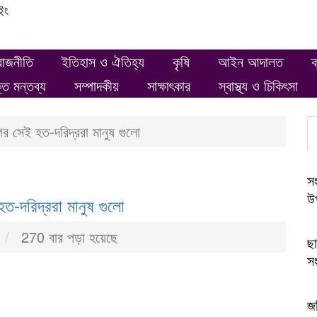
ইং
রাজনীতি
ইতিহাস ও ঐতিহ্য
কৃষি
আইন আদালত
ক
ক্ত মন্তব্য
সম্পাদকীয়
সাক্ষাৎকার
স্বাস্থ্য ও চিকিৎসা
্পের সেই হত-দরিদ্ররা মানুষ গুলো
সং
উপ
 হত-দরিদ্ররা মানুষ গুলো
270 বার পড়া হয়েছে
ছা
সং
জব