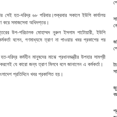
প্
্পের সেই হত-দরিদ্র ৬৮ পরিবার।শুক্রবার সকালে ইউপি কার্যালয়
স
িতরণ করে সমাজসেবা অধিদপ্তর।
ন
প্তরের উপ-পরিচালক মোহাম্মদ নুরুল ইসলাম পাটোয়ারী, ইউপি
্মকর্তা বলেন, গণমাধ্যমে ত্রাণ না পাওয়ার খবর প্রকাশের পর
জব
প্
হত-দরিদ্র কর্মহীন মানুষদের মাঝে প্রধানমন্ত্রীর উপহার সামগ্রী
করলেই যে কারো জন্য ত্রাণ মিলবে বলে জানালেন এ কর্মকর্তা।
টা
সা
াংলাদেশ প্রতিদিনে খবর প্রকাশিত হয়।
জু
ব
প্
জক