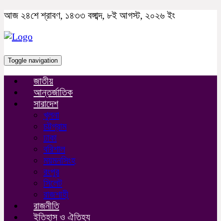
আজ ২৪শে শ্রাবণ, ১৪৩৩ বঙ্গাব্দ, ৮ই আগস্ট, ২০২৬ ইং
Toggle navigation
জাতীয়
আন্তর্জাতিক
সারাদেশ
খুলনা
চট্টগ্রাম
ঢাকা
বরিশাল
ময়মনসিংহ
রংপুর
সিলেট
রাজশাহী
রাজনীতি
ইতিহাস ও ঐতিহ্য