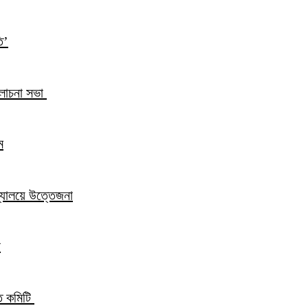
ি’
আলোচনা সভা
ম
িদ্যালয়ে উত্তেজনা
ন
্ত কমিটি