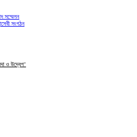
াদ সম্মেলন
াসেবী সংগঠন
ন্দা ও উদ্বেগ’