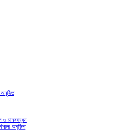
নুষ্ঠিত
িল ও মানববন্ধন
মশালা অনুষ্ঠিত