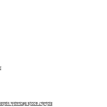
ত
হমান সুনামগঞ্জের ছাতকে গ্রেপ্তার