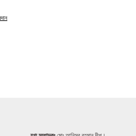
রদান
যুগ্ম সম্পাদকঃ
মোঃ আনিসুর রহমান দীপু।