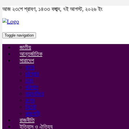
আজ ২৩শে শ্রাবণ, ১৪৩৩ বঙ্গাব্দ, ৭ই আগস্ট, ২০২৬ ইং
Toggle navigation
জাতীয়
আন্তর্জাতিক
সারাদেশ
খুলনা
চট্টগ্রাম
ঢাকা
বরিশাল
ময়মনসিংহ
রংপুর
সিলেট
রাজশাহী
রাজনীতি
ইতিহাস ও ঐতিহ্য