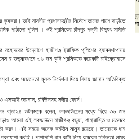
মা
 কৃষকরা। তাই মাননীয় প্রধানমন্ত্রীর নির্দেশে তাদের পাশে দাড়াঁতে
গা
রমিক পাঠালো পুলিশ । ওই শ্রমিকের চাঁদপুর পল্লী বিদ্যুৎ সমিতি
ের মহোদয়ের উদ্যোগে হাজীগঞ্জ ট্রাফিক পুলিশের ব্যাবস্থাপনায়
সেন’র তত্ত্বাবধানে ৩৬ জন কৃষি শ্রমিককে কয়েকটি মাইক্রোবাসে
্যবস্থা এবং সচেতনতা মূলক নির্দেশনা দিয়ে বিদায় জানান অতিরিক্ত
ও এসআই জয়নাল, রবিউলসহ সঙ্গীয় ফোর্স।
েন বা্তা২৪ ডটকমকে বলেন, লকডাউনেের মধ্যে দিয়ে ৩৬ জন
াড়াও আমরা এই লকডাউনে হাজীগঞ্জ কচুয়া, শাহারাস্তি ও মতলবে
েষ্টা করব। এই সময়ে অনেক কর্মহীন মানুষ রয়েছে। তাদেরকে ধান
 প্রত্যাশা করছি। পাশাপাশি ধান কাটা নিয়ে কৃষকের দুশ্চিন্তা লাঘব