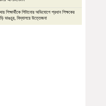
ন্দায় শিক্ষার্থীকে পিটানোর অভিযোগে প্রধান শিক্ষকের
ড়ি ভাঙচুর, বিদ্যালয়ে উত্তেজনা
জবিস্থ রিসার্চ সোসাইটির চলমান
কমিটির বিদায় সংবর্ধনা ও নবকমিটি
গঠন
জবিতে জুলাই গণঅভ্যুত্থান দিবসের
অনুষ্ঠানে সংঘর্ষ; ৩ সদস্যের তদন্ত
কমিটি
মথুরাবাটি-খেয়াঘাট সড়কের বেহাল
দশা,দ্রুত সংস্কারের দাবি স্থানীয়দের
রায়পুরে বাসা থেকে রাগ করে আর
ফিরেনি কিশোর