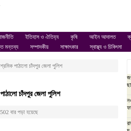
ং
রাজনীতি
ইতিহাস ও ঐতিহ্য
কৃষি
আইন আদালত
ক
্ত মন্তব্য
সম্পাদকীয়
সাক্ষাৎকার
স্বাস্থ্য ও চিকিৎসা
শ্রমিক পাঠালো চাঁদপুর জেলা পুলিশ
জগ
ছা
 পাঠালো চাঁদপুর জেলা পুলিশ
ন
ফ
502 বার পড়া হয়েছে
র
ঘ