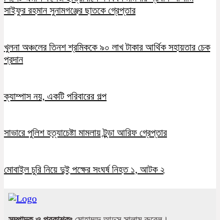
সাইফুর রহমান সুনামগঞ্জের ছাতকে গ্রেপ্তার
খুলনা অঞ্চলের তিনশ শ্রমিককে ৯০ লাখ টাকার আর্থিক সহায়তার চেক
প্রদান
ক্যাম্পাস নয়, একটি পরিবারের গল্প
সাভারে পুলিশ হত্যাচেষ্টা মামলায় টুন্ডা আরিফ গ্রেপ্তার
মোবাইল চুরি নিয়ে দুই পক্ষের সংঘর্ষ নিহত ১, আটক ২
সম্পাদক ও প্রকাশকঃ
মোহাম্মদ আব্দুস সালাম রুবেল।