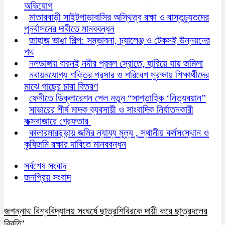
অভিযোগ
মাতারবাড়ী সাইটপাড়াবাসির অস্থিত্ব রক্ষা ও বাস্তুচ্যুতদের
পুনর্বাসনের দাবীতে মানববন্ধন
জাহাজ ভাঙা শিল্প: সম্ভাবনা, চ্যালেঞ্জ ও টেকসই উন্নয়নের
পথ
নলডাঙ্গায় বারনই নদীর প্রবল স্রোতে, হারিয়ে যায় জমিলা
নবায়নযোগ্য শক্তির প্রসার ও পরিবেশ সুরক্ষায় শিক্ষার্থীদের
মাঝে গাছের চারা বিতরণ
ফেনীতে ডিক্লারেশন পেল নতুন “সাপ্তাহিক ‘নিত্যবয়ান”
সাভারের শীর্ষ মাদক ব্যবসায়ী ও সাংবাদিক নির্যাতনকারী
কক্সবাজারে গ্রেফতার
কালারমারছড়ায় জমির ন্যায্য মূল্য , স্থানীয় কর্মসংস্থান ও
কৃষিজমি রক্ষার দাবিতে মানববন্ধন
সর্বশেষ সংবাদ
জনপ্রিয় সংবাদ
জগন্নাথ বিশ্ববিদ্যালয় সংঘর্ষে ছাত্রশিবিরকে দায়ী করে ছাত্রদলের
বিবৃতি’