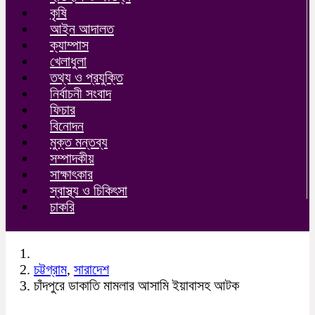
কৃষি
আইন আদালত
ক্যাম্পাস
খেলাধুলা
তথ্য ও প্রযুক্তি
নির্বাচনী সংবাদ
ফিচার
বিনোদন
মুক্ত মন্তব্য
সম্পাদকীয়
সাক্ষাৎকার
স্বাস্থ্য ও চিকিৎসা
চাকরি
চট্টগ্রাম
,
সারাদেশ
চাঁদপুরে ডাকাতি মামলার আসামি ইয়াবাসহ আটক