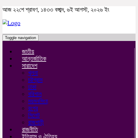
আজ ২২শে শ্রাবণ, ১৪৩৩ বঙ্গাব্দ, ৬ই আগস্ট, ২০২৬ ইং
Toggle navigation
জাতীয়
আন্তর্জাতিক
সারাদেশ
খুলনা
চট্টগ্রাম
ঢাকা
বরিশাল
ময়মনসিংহ
রংপুর
সিলেট
রাজশাহী
রাজনীতি
ইতিহাস ও ঐতিহ্য