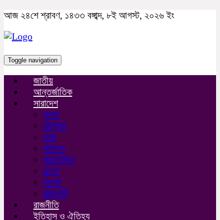
আজ ২৪শে শ্রাবণ, ১৪৩৩ বঙ্গাব্দ, ৮ই আগস্ট, ২০২৬ ইং
Toggle navigation
জাতীয়
আন্তর্জাতিক
সারাদেশ
খুলনা
চট্টগ্রাম
ঢাকা
বরিশাল
ময়মনসিংহ
রংপুর
সিলেট
রাজশাহী
রাজনীতি
ইতিহাস ও ঐতিহ্য