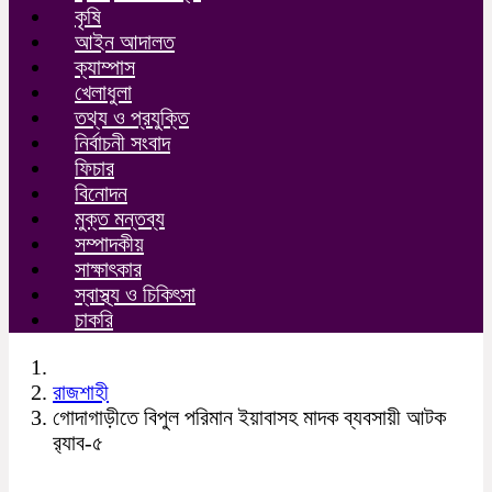
কৃষি
আইন আদালত
ক্যাম্পাস
খেলাধুলা
তথ্য ও প্রযুক্তি
নির্বাচনী সংবাদ
ফিচার
বিনোদন
মুক্ত মন্তব্য
সম্পাদকীয়
সাক্ষাৎকার
স্বাস্থ্য ও চিকিৎসা
চাকরি
রাজশাহী
গোদাগাড়ীতে বিপুল পরিমান ইয়াবাসহ মাদক ব্যবসায়ী আটক
র‌্যাব-৫