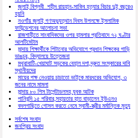
জুলাই বিপ্লবী শহীদ রায়হান-সাকিব হত্যার বিচার দুই বছরেও
হয়নি
নওগাঁয় জুলাই গণঅভ্যুত্থান দিবস উপলক্ষে ইসলামিক
ফাউন্ডেশনের আলোচনা সভা
রাজশাহীতে সাংবাদিকদের ওপর হামলার প্রতিবাদে ৭২ ঘণ্টার
আলটিমেটাম
মান্দায় শিক্ষার্থীকে পিটানোর অভিযোগে প্রধান শিক্ষকের গাড়ি
ভাঙচুর, বিদ্যালয়ে উত্তেজনা
মথুরাবাটি-খেয়াঘাট সড়কের বেহাল দশা,দ্রুত সংস্কারের দাবি
স্থানীয়দের
মায়ের পক্ষ নেওয়ায় চাচাতো ভাইকে মারধরের অভিযোগ, ৩
জনের নামে মামলা
মান্দায় ৮০ পিস টাপেন্টাডলসহ যুবক আটক
পানিবন্দি ১৫ পরিবার,সহায়তার হাত বাড়ালেন ইউএনও
বদলগাছিতে গোসল করতে নেমে স্বামী-স্ত্রীর মর্মান্তিক মৃত্যু
সর্বশেষ সংবাদ
জনপ্রিয় সংবাদ