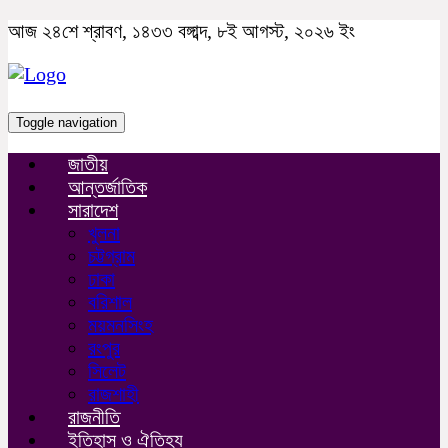
আজ ২৪শে শ্রাবণ, ১৪৩৩ বঙ্গাব্দ, ৮ই আগস্ট, ২০২৬ ইং
Toggle navigation
জাতীয়
আন্তর্জাতিক
সারাদেশ
খুলনা
চট্টগ্রাম
ঢাকা
বরিশাল
ময়মনসিংহ
রংপুর
সিলেট
রাজশাহী
রাজনীতি
ইতিহাস ও ঐতিহ্য