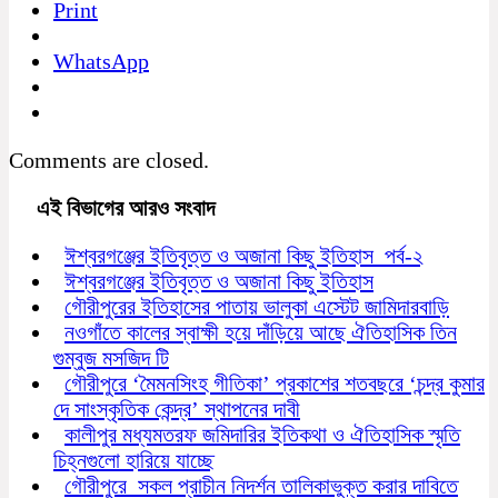
Print
WhatsApp
Comments are closed.
এই বিভাগের আরও সংবাদ
ঈশ্বরগঞ্জের ইতিবৃত্ত ও অজানা কিছু ইতিহাস পর্ব-২
ঈশ্বরগঞ্জের ইতিবৃত্ত ও অজানা কিছু ইতিহাস
গৌরীপুরের ইতিহাসের পাতায় ভালুকা এস্টেট জামিদারবাড়ি
নওগাঁতে কালের স্বাক্ষী হয়ে দাঁড়িয়ে আছে ঐতিহাসিক তিন
গুম্বুজ মসজিদ টি
গৌরীপুরে ‘মৈমনসিংহ গীতিকা’ প্রকাশের শতবছরে ‘চন্দ্র কুমার
দে সাংস্কৃতিক কেন্দ্র’ স্থাপনের দাবী
কালীপুর মধ্যমতরফ জমিদারির ইতিকথা ও ঐতিহাসিক স্মৃতি
চিহ্নগুলো হারিয়ে যাচ্ছে
গৌরীপুরে সকল প্রাচীন নিদর্শন তালিকাভুক্ত করার দাবিতে