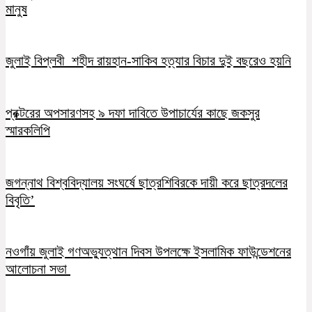
মানুষ
জুলাই বিপ্লবী শহীদ রায়হান-সাকিব হত্যার বিচার দুই বছরেও হয়নি
প্রক্টরের অপসারণসহ ৯ দফা দাবিতে উপাচার্যের কাছে জকসুর
স্মারকলিপি
জগন্নাথ বিশ্ববিদ্যালয় সংঘর্ষে ছাত্রশিবিরকে দায়ী করে ছাত্রদলের
বিবৃতি’
নওগাঁয় জুলাই গণঅভ্যুত্থান দিবস উপলক্ষে ইসলামিক ফাউন্ডেশনের
আলোচনা সভা