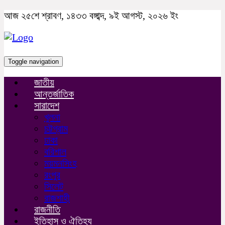
আজ ২৫শে শ্রাবণ, ১৪৩৩ বঙ্গাব্দ, ৯ই আগস্ট, ২০২৬ ইং
Toggle navigation
জাতীয়
আন্তর্জাতিক
সারাদেশ
খুলনা
চট্টগ্রাম
ঢাকা
বরিশাল
ময়মনসিংহ
রংপুর
সিলেট
রাজশাহী
রাজনীতি
ইতিহাস ও ঐতিহ্য