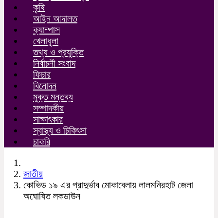
কৃষি
আইন আদালত
ক্যাম্পাস
খেলাধুলা
তথ্য ও প্রযুক্তি
নির্বাচনী সংবাদ
ফিচার
বিনোদন
মুক্ত মন্তব্য
সম্পাদকীয়
সাক্ষাৎকার
স্বাস্থ্য ও চিকিৎসা
চাকরি
জাতীয়
কোভিড ১৯ এর প্রাদুর্ভাব মোকাবেলায় লালমনিরহাট জেলা
অঘোষিত লকডাউন