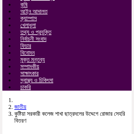
কৃষি
আইন আদালত
ক্যাম্পাস
খেলাধুলা
তথ্য ও প্রযুক্তি
নির্বাচনী সংবাদ
ফিচার
বিনোদন
মুক্ত মন্তব্য
সম্পাদকীয়
সাক্ষাৎকার
স্বাস্থ্য ও চিকিৎসা
চাকরি
জাতীয়
কুষ্টিয়া সরকারী কলেজ শাখা ছাত্রদলের উদ্দেগে রোজার সেহরি
বিতরণ