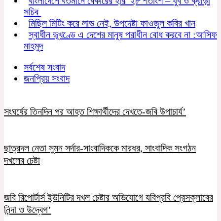
বাংলাদেশে বর্তমানে বেকারের হার ২৮ শতাংশ – যুব ও ক্রীড়া
সচিব
মিছিল মিটিং করে লাভ নেই, উপদেষ্টা ফাওজুল কবির খান
স্বাধীন ভূখণ্ডে এ দেশের মানুষ পরাধীন বোধ করবে না :আসিফ
মাহমুদ
সর্বশেষ সংবাদ
জনপ্রিয় সংবাদ
সংঘর্ষের তিনদিন পর আহত শিক্ষার্থীদের দেখতে-জবি উপাচার্য’
ছাত্রদল নেতা সুমন সর্দার-সাংবাদিককে মারধর, সাংবাদিক সংগঠন
দখলের চেষ্টা
জবি রিপোর্টার্স ইউনিটির দখল চেষ্টার অভিযোগে যবিপ্রবি প্রেসক্লাবের
নিন্দা ও উদ্বেগ’