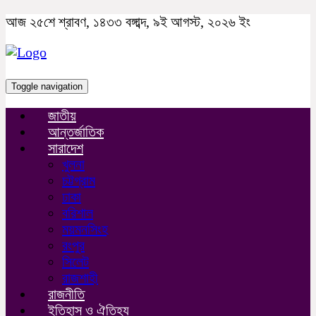
আজ ২৫শে শ্রাবণ, ১৪৩৩ বঙ্গাব্দ, ৯ই আগস্ট, ২০২৬ ইং
Toggle navigation
জাতীয়
আন্তর্জাতিক
সারাদেশ
খুলনা
চট্টগ্রাম
ঢাকা
বরিশাল
ময়মনসিংহ
রংপুর
সিলেট
রাজশাহী
রাজনীতি
ইতিহাস ও ঐতিহ্য