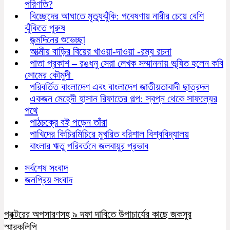
পরিণতি?
বিচ্ছেদের আঘাতে মৃত্যুঝুঁকি: গবেষণায় নারীর চেয়ে বেশি
ঝুঁকিতে পুরুষ
জন্মদিনের শুভেচ্ছা
আত্মীয় বাড়ির বিয়ের খাওয়া-দাওয়া -রম্য রচনা
পাতা প্রকাশ – রঙধনু সেরা লেখক সম্মাননায় ভূষিত হলেন কবি
সোমের কৌমুদী
পরিবর্তিত বাংলাদেশ এবং বাংলাদেশ জাতীয়তাবাদী ছাত্রদল
একজন মেহেদী হাসান রিফাতের গল্প: স্বপ্ন থেকে সাফল্যের
পথে
পাঠচক্রে বই পড়েন তাঁরা
পাখিদের কিচিরমিচিরে মুখরিত বরিশাল বিশ্ববিদ্যালয়
বাংলার ঋতু পরিবর্তনে জলবায়ুর প্রভাব
সর্বশেষ সংবাদ
জনপ্রিয় সংবাদ
প্রক্টরের অপসারণসহ ৯ দফা দাবিতে উপাচার্যের কাছে জকসুর
স্মারকলিপি