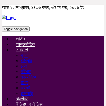
আজ ২২শে শ্রাবণ, ১৪৩৩ বঙ্গাব্দ, ৬ই আগস্ট, ২০২৬ ইং
Toggle navigation
জাতীয়
আন্তর্জাতিক
সারাদেশ
খুলনা
চট্টগ্রাম
ঢাকা
বরিশাল
ময়মনসিংহ
রংপুর
সিলেট
রাজশাহী
রাজনীতি
ইতিহাস ও ঐতিহ্য