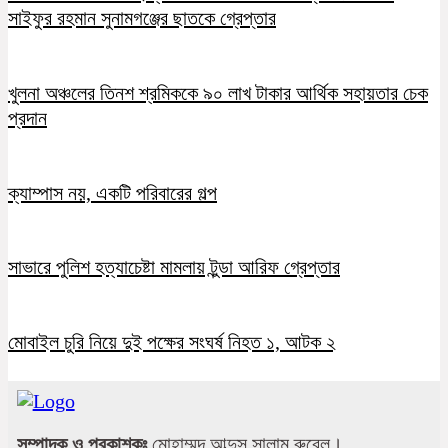
সাইফুর রহমান সুনামগঞ্জের ছাতকে গ্রেপ্তার
খুলনা অঞ্চলের তিনশ শ্রমিককে ৯০ লাখ টাকার আর্থিক সহায়তার চেক
প্রদান
ক্যাম্পাস নয়, একটি পরিবারের গল্প
সাভারে পুলিশ হত্যাচেষ্টা মামলায় টুন্ডা আরিফ গ্রেপ্তার
মোবাইল চুরি নিয়ে দুই পক্ষের সংঘর্ষ নিহত ১, আটক ২
সম্পাদক ও প্রকাশকঃ
মোহাম্মদ আব্দুস সালাম রুবেল।