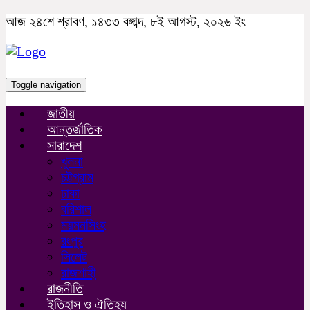
আজ ২৪শে শ্রাবণ, ১৪৩৩ বঙ্গাব্দ, ৮ই আগস্ট, ২০২৬ ইং
Toggle navigation
জাতীয়
আন্তর্জাতিক
সারাদেশ
খুলনা
চট্টগ্রাম
ঢাকা
বরিশাল
ময়মনসিংহ
রংপুর
সিলেট
রাজশাহী
রাজনীতি
ইতিহাস ও ঐতিহ্য