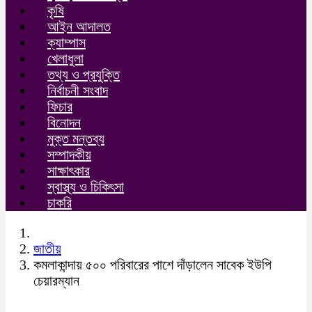
কৃষি
আইন আদালত
ক্যাম্পাস
খেলাধুলা
তথ্য ও প্রযুক্তি
নির্বাচনী সংবাদ
ফিচার
বিনোদন
মুক্ত মন্তব্য
সম্পাদকীয়
সাক্ষাৎকার
স্বাস্থ্য ও চিকিৎসা
চাকরি
জাতীয়
কমলাকান্দায় ৫০০ পরিবারের পাশে দাঁড়ালেন সাবেক ইউপি
চেয়ারম্যান