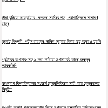
টানা বৃষ্টিতে আত্রাইয়ে বেড়েছে সবজির দাম, ভোগান্তিতে সাধারণ
মানুষ
জুলাই বিপ্লবী শহীদ রায়হান-সাকিব হত্যার বিচার দুই বছরেও হয়নি
প্রক্টরের অপসারণসহ ৯ দফা দাবিতে উপাচার্যের কাছে জকসুর
স্মারকলিপি
জগন্নাথ বিশ্ববিদ্যালয় সংঘর্ষে ছাত্রশিবিরকে দায়ী করে ছাত্রদলের
বিবৃতি’
নওগাঁয় জুলাই গণঅভ্যুত্থান দিবস উপলক্ষে ইসলামিক ফাউন্ডেশনের