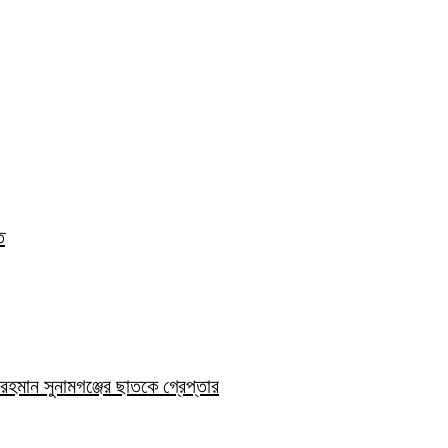
ত
হমান সুনামগঞ্জের ছাতকে গ্রেপ্তার