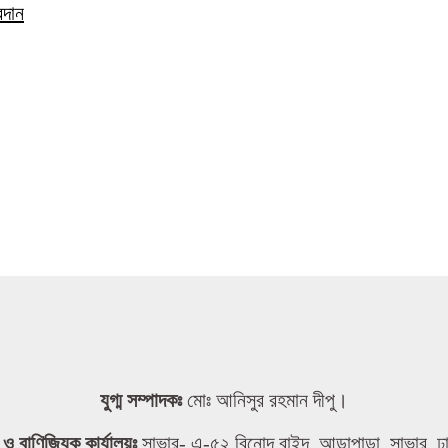
রদান
যুগ্ম সম্পাদকঃ
মোঃ আনিসুর রহমান দীপু।
তা ও বাণিজ্যিক কার্যালয়ঃ
সাভার- এ-৫২ বিনোদ বাইদ, আড়াপাড়া, সাভার, ঢ