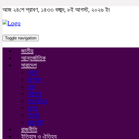
আজ ২৪শে শ্রাবণ, ১৪৩৩ বঙ্গাব্দ, ৮ই আগস্ট, ২০২৬ ইং
Toggle navigation
জাতীয়
আন্তর্জাতিক
সারাদেশ
খুলনা
চট্টগ্রাম
ঢাকা
বরিশাল
ময়মনসিংহ
রংপুর
সিলেট
রাজশাহী
রাজনীতি
ইতিহাস ও ঐতিহ্য