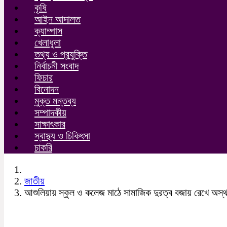
কৃষি
আইন আদালত
ক্যাম্পাস
খেলাধুলা
তথ্য ও প্রযুক্তি
নির্বাচনী সংবাদ
ফিচার
বিনোদন
মুক্ত মন্তব্য
সম্পাদকীয়
সাক্ষাৎকার
স্বাস্থ্য ও চিকিৎসা
চাকরি
জাতীয়
আশুলিয়ায় স্কুল ও কলেজ মাঠে সামাজিক দুরত্ব বজায় রেখে অস্থা