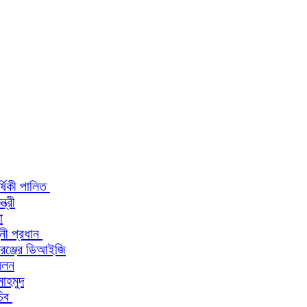
র্ষিকী পালিত
ত্রী
া
িনী প্রধান
 রেঞ্জের ডিআইজি
মেলন
মাহমুদ
চিব