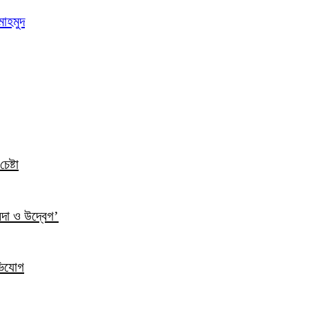
মাহমুদ
েষ্টা
ন্দা ও উদ্বেগ’
ভিযোগ