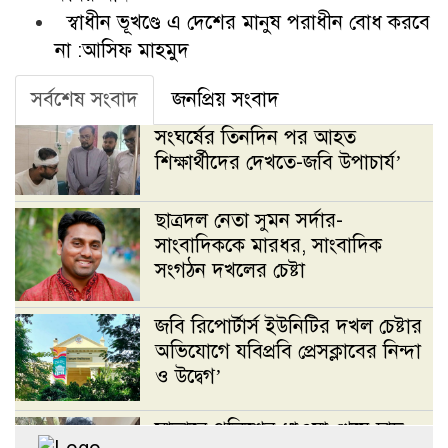
স্বাধীন ভূখণ্ডে এ দেশের মানুষ পরাধীন বোধ করবে
না :আসিফ মাহমুদ
সর্বশেষ সংবাদ
জনপ্রিয় সংবাদ
সংঘর্ষের তিনদিন পর আহত
শিক্ষার্থীদের দেখতে-জবি উপাচার্য’
ছাত্রদল নেতা সুমন সর্দার-
সাংবাদিককে মারধর, সাংবাদিক
সংগঠন দখলের চেষ্টা
জবি রিপোর্টার্স ইউনিটির দখল চেষ্টার
অভিযোগে যবিপ্রবি প্রেসক্লাবের নিন্দা
ও উদ্বেগ’
সাভারে পুলিশের ধাওয়া খেয়ে ছাদ