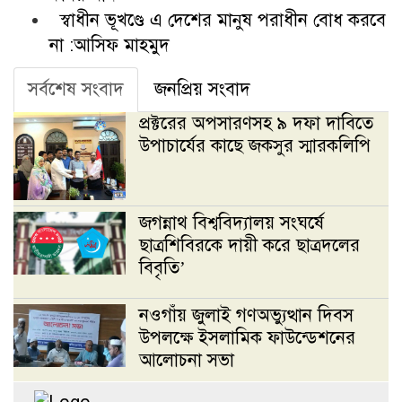
স্বাধীন ভূখণ্ডে এ দেশের মানুষ পরাধীন বোধ করবে
না :আসিফ মাহমুদ
সর্বশেষ সংবাদ
জনপ্রিয় সংবাদ
প্রক্টরের অপসারণসহ ৯ দফা দাবিতে
উপাচার্যের কাছে জকসুর স্মারকলিপি
জগন্নাথ বিশ্ববিদ্যালয় সংঘর্ষে
ছাত্রশিবিরকে দায়ী করে ছাত্রদলের
বিবৃতি’
নওগাঁয় জুলাই গণঅভ্যুত্থান দিবস
উপলক্ষে ইসলামিক ফাউন্ডেশনের
আলোচনা সভা