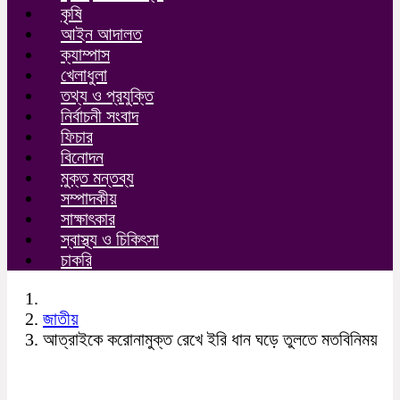
কৃষি
আইন আদালত
ক্যাম্পাস
খেলাধুলা
তথ্য ও প্রযুক্তি
নির্বাচনী সংবাদ
ফিচার
বিনোদন
মুক্ত মন্তব্য
সম্পাদকীয়
সাক্ষাৎকার
স্বাস্থ্য ও চিকিৎসা
চাকরি
জাতীয়
আত্রাইকে করোনামুক্ত রেখে ইরি ধান ঘড়ে তুলতে মতবিনিময়