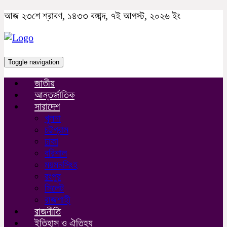
আজ ২৩শে শ্রাবণ, ১৪৩৩ বঙ্গাব্দ, ৭ই আগস্ট, ২০২৬ ইং
Toggle navigation
জাতীয়
আন্তর্জাতিক
সারাদেশ
খুলনা
চট্টগ্রাম
ঢাকা
বরিশাল
ময়মনসিংহ
রংপুর
সিলেট
রাজশাহী
রাজনীতি
ইতিহাস ও ঐতিহ্য