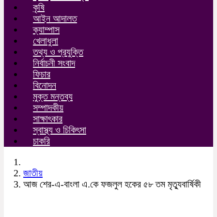
কৃষি
আইন আদালত
ক্যাম্পাস
খেলাধুলা
তথ্য ও প্রযুক্তি
নির্বাচনী সংবাদ
ফিচার
বিনোদন
মুক্ত মন্তব্য
সম্পাদকীয়
সাক্ষাৎকার
স্বাস্থ্য ও চিকিৎসা
চাকরি
জাতীয়
আজ শের-এ-বাংলা এ.কে ফজলুল হকের ৫৮ তম মৃত্যুবার্ষিকী