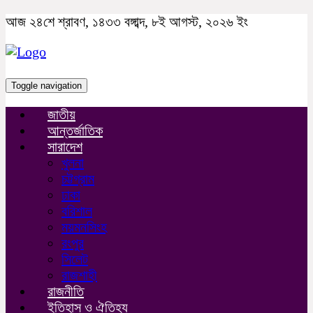
আজ ২৪শে শ্রাবণ, ১৪৩৩ বঙ্গাব্দ, ৮ই আগস্ট, ২০২৬ ইং
Toggle navigation
জাতীয়
আন্তর্জাতিক
সারাদেশ
খুলনা
চট্টগ্রাম
ঢাকা
বরিশাল
ময়মনসিংহ
রংপুর
সিলেট
রাজশাহী
রাজনীতি
ইতিহাস ও ঐতিহ্য