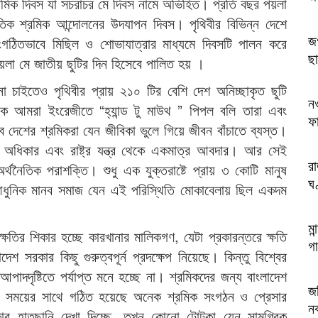
রমিক দিবস যা সচরাচর মে দিবস নামে অভিহিত। প্রতি বছর পয়লা
াতিক শ্রমিক আন্দোলনের উদযাপন দিবস। পৃথিবীর বিভিন্ন দেশে
জগ
ংগঠিতভাবে মিছিল ও শোভাযাত্রার মাধ্যমে দিবসটি পালন করে
ছা
়লা মে জাতীয় ছুটির দিন হিসেবে পালিত হয় ।
চাইতেও পৃথিবীর প্রায় ২১০ টির বেশি দেশ অনিচ্ছাকৃত ছুটি
ন
রকে আমরা ইংরেজীতে “হ্যান্ড টু মাউথ ” পিপল বলি তারা এবং
ফ
 দেশের শ্রমিকরা যেন জীবিকা ভুলে গিয়ে জীবন বাঁচাতে ব্যস্ত।
অধিকার এবং রাষ্ট্র যন্ত্র থেকে একমাত্র আবদার। আর সেই
র
থনৈতিক পরাশক্তি। শুধু এক যুক্তরাষ্টে প্রায় ৩ কোটি মানুষ
ঘ
ধুনিক মানব সমাজ যেন এই পরিস্থিতি মোকাবেলায় ছিল একদম
মা
্ষতির শিকার হচ্ছে কারখানার মালিকগণ, যেটা প্রকারন্তরে ক্ষতি
গা
দেশ সরকার কিছু গুরুত্বপূর্ন প্রদক্ষেপ নিয়েছে। কিন্তু বিশ্বের
আপাদদৃষ্টিতে পর্যাপ্ত মনে হচ্ছে না। শ্রমিকদের জন্য বাংলাদেশ
জব
ময়ের সাথে গঠিত হয়েছে অনেক শ্রমিক সংগঠন ও প্রেসার
ন
্কার হাতছানি দেখা দিচ্ছে, তখন কোনো টোটকা যেন সামগ্রিক