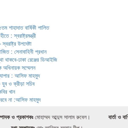
৪৫তম শাহাদাত বার্ষিকী পালিত
ে : স্বরাষ্ট্রমন্ত্রী
্বরাষ্ট্র উপদেষ্টা
য়োজিত : সেনাবাহিনী প্রধান
স্থা থাকবে-ঢাকা রেঞ্জের ডিআইজি
রিক অধিনায়ক সম্মেলন
ব্যাপার : আসিফ মাহমুদ
 যুব ও ক্রীড়া সচিব
কবির খান
করবে না :আসিফ মাহমুদ
্পাদক ও প্রকাশকঃ
মোহাম্মদ আব্দুস সালাম রুবেল।
বার্তা ও বা
যুগ্ম সম্পাদকঃ
মোঃ আনিসুর রহমান দীপু।