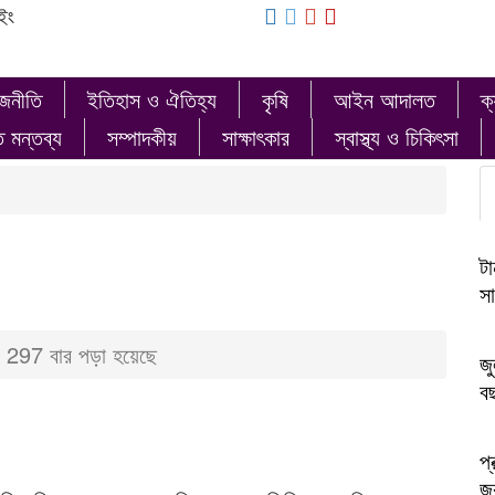
ইং
াজনীতি
ইতিহাস ও ঐতিহ্য
কৃষি
আইন আদালত
ক্
ত মন্তব্য
সম্পাদকীয়
সাক্ষাৎকার
স্বাস্থ্য ও চিকিৎসা
টা
সা
297 বার পড়া হয়েছে
জু
ব
প্
জক