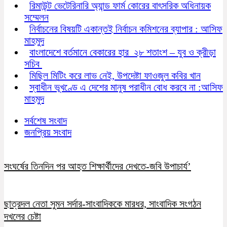
রিমাউন্ট ভেটেরিনারি অ্যান্ড ফার্ম কোরের বাৎসরিক অধিনায়ক
সম্মেলন
নির্বাচনের বিষয়টি একান্তই নির্বাচন কমিশনের ব্যাপার : আসিফ
মাহমুদ
বাংলাদেশে বর্তমানে বেকারের হার ২৮ শতাংশ – যুব ও ক্রীড়া
সচিব
মিছিল মিটিং করে লাভ নেই, উপদেষ্টা ফাওজুল কবির খান
স্বাধীন ভূখণ্ডে এ দেশের মানুষ পরাধীন বোধ করবে না :আসিফ
মাহমুদ
সর্বশেষ সংবাদ
জনপ্রিয় সংবাদ
সংঘর্ষের তিনদিন পর আহত শিক্ষার্থীদের দেখতে-জবি উপাচার্য’
ছাত্রদল নেতা সুমন সর্দার-সাংবাদিককে মারধর, সাংবাদিক সংগঠন
দখলের চেষ্টা