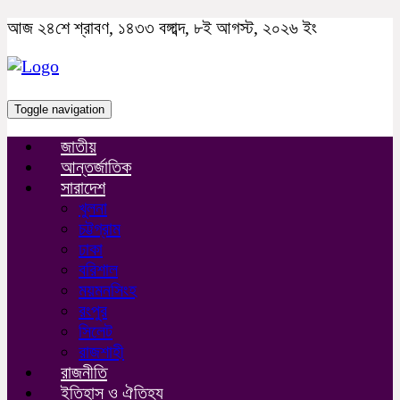
আজ ২৪শে শ্রাবণ, ১৪৩৩ বঙ্গাব্দ, ৮ই আগস্ট, ২০২৬ ইং
Toggle navigation
জাতীয়
আন্তর্জাতিক
সারাদেশ
খুলনা
চট্টগ্রাম
ঢাকা
বরিশাল
ময়মনসিংহ
রংপুর
সিলেট
রাজশাহী
রাজনীতি
ইতিহাস ও ঐতিহ্য