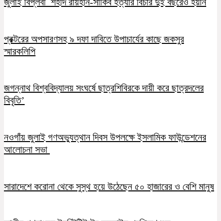
জুলাই বিপ্লবী শহীদ রায়হান-সাকিব হত্যার বিচার দুই বছরেও হয়নি
প্রক্টরের অপসারণসহ ৯ দফা দাবিতে উপাচার্যের কাছে জকসুর
স্মারকলিপি
জগন্নাথ বিশ্ববিদ্যালয় সংঘর্ষে ছাত্রশিবিরকে দায়ী করে ছাত্রদলের
বিবৃতি’
নওগাঁয় জুলাই গণঅভ্যুত্থান দিবস উপলক্ষে ইসলামিক ফাউন্ডেশনের
আলোচনা সভা
সারাদেশে করোনা থেকে সুস্থ হয়ে উঠেছেন ৫০ হাজারের ও বেশি মানুষ