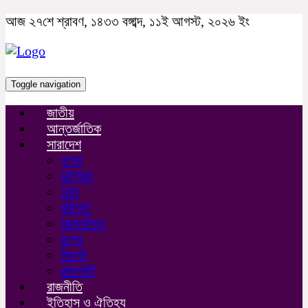
আজ ২৭শে শ্রাবণ, ১৪৩৩ বঙ্গাব্দ, ১১ই আগস্ট, ২০২৬ ইং
Toggle navigation
জাতীয়
আন্তর্জাতিক
সারাদেশ
খুলনা
চট্টগ্রাম
ঢাকা
বরিশাল
ময়মনসিংহ
রংপুর
সিলেট
রাজশাহী
রাজনীতি
ইতিহাস ও ঐতিহ্য