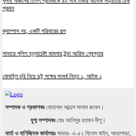
খুলনা অঞ্চলের তিনশ শ্রমিককে ৯০ লাখ টাকার আর্থিক সহায়তার চেক
প্রদান
ক্যাম্পাস নয়, একটি পরিবারের গল্প
সাভারে পুলিশ হত্যাচেষ্টা মামলায় টুন্ডা আরিফ গ্রেপ্তার
মোবাইল চুরি নিয়ে দুই পক্ষের সংঘর্ষ নিহত ১, আটক ২
সম্পাদক ও প্রকাশকঃ
মোহাম্মদ আব্দুস সালাম রুবেল।
যুগ্ম সম্পাদকঃ
মোঃ আনিসুর রহমান দীপু।
বার্তা ও বাণিজ্যিক কার্যালয়ঃ
সাভার- এ-৫২ বিনোদ বাইদ, আড়াপাড়া,