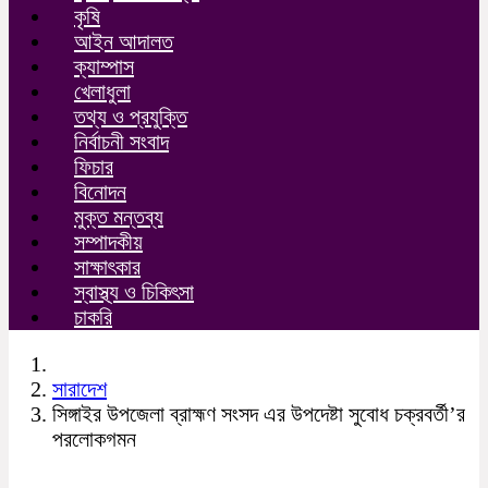
কৃষি
আইন আদালত
ক্যাম্পাস
খেলাধুলা
তথ্য ও প্রযুক্তি
নির্বাচনী সংবাদ
ফিচার
বিনোদন
মুক্ত মন্তব্য
সম্পাদকীয়
সাক্ষাৎকার
স্বাস্থ্য ও চিকিৎসা
চাকরি
সারাদেশ
সিঙ্গাইর উপজেলা ব্রাহ্মণ সংসদ এর উপদেষ্টা সুবোধ চক্রবর্তী’র
পরলোকগমন