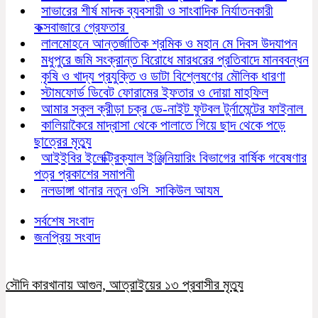
সাভারের শীর্ষ মাদক ব্যবসায়ী ও সাংবাদিক নির্যাতনকারী
কক্সবাজারে গ্রেফতার
লালমোহনে আন্তর্জাতিক শ্রমিক ও মহান মে দিবস উদযাপন
মধুপুরে জমি সংক্রান্ত বিরোধে মারধরের প্রতিবাদে মানববন্ধন
কৃষি ও খাদ্য প্রযুক্তি ও ডাটা বিশ্লেষণের মৌলিক ধারণা
স্টামফোর্ড ডিবেট ফোরামের ইফতার ও দোয়া মাহফিল
আমার স্কুল ক্রীড়া চক্র ডে-নাইট ফুটবল টুর্নামেন্টের ফাইনাল
কালিয়াকৈরে মাদ্রাসা থেকে পালাতে গিয়ে ছাদ থেকে পড়ে
ছাত্রের মৃত্যু
আইইবির ইলেক্ট্রিক্যাল ইঞ্জিনিয়ারিং বিভাগের বার্ষিক গবেষণার
পত্র প্রকাশের সমাপনী
নলডাঙ্গা থানার নতুন ওসি সাকিউল আযম
সর্বশেষ সংবাদ
জনপ্রিয় সংবাদ
সৌদি কারখানায় আগুন, আত্রাইয়ের ১৩ প্রবাসীর মৃত্যু