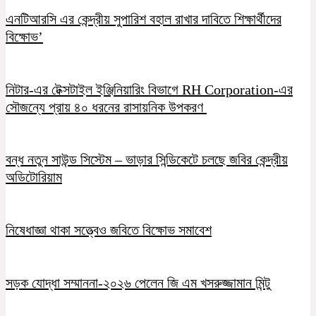
এনটিআরসি এর কেন্দ্রীয় সুপারিশ বহাল রাখার দাবিতে শিক্ষার্থীদের
বিক্ষোভ’
নিটার-এর টেক্সটাইল ইঞ্জিনিয়ারিং বিভাগে RH Corporation-এর
সৌজন্যে প্রায় ৪০ ধরনের রাসায়নিক উপকরণ
বন্ধ নতুন সাউন্ড সিস্টেম – ভাড়ার সিন্ডিকেটে চলছে জবির কেন্দ্রীয়
অডিটোরিয়াম
নিষেধাজ্ঞা থাকা সত্ত্বেও জবিতে বিক্ষোভ সমাবেশ
সড়ক যোদ্ধা সম্মাননা-২০২৬ পেলেন জি এম খসরুজ্জামান মিন্টু