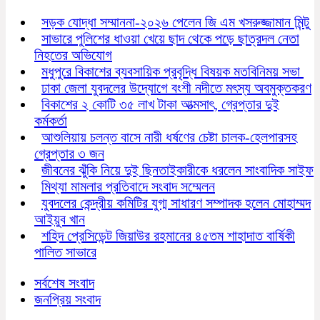
সড়ক যোদ্ধা সম্মাননা-২০২৬ পেলেন জি এম খসরুজ্জামান মিন্টু
সাভারে পুলিশের ধাওয়া খেয়ে ছাদ থেকে পড়ে ছাত্রদল নেতা
নিহতের অভিযোগ
মধুপুরে বিকাশের ব্যবসায়িক প্রবৃদ্ধি বিষয়ক মতবিনিময় সভা
ঢাকা জেলা যুবদলের উদ্যোগে বংশী নদীতে মৎস্য অবমুক্তকরণ
বিকাশের ২ কোটি ৩৫ লাখ টাকা আত্মসাৎ, গ্রেপ্তার দুই
কর্মকর্তা
আশুলিয়ায় চলন্ত বাসে নারী ধর্ষণের চেষ্টা চালক-হেলপারসহ
গ্রেপ্তার ৩ জন
জীবনের ঝুঁকি নিয়ে দুই ছিনতাইকারীকে ধরলেন সাংবাদিক সাইফ
মিথ্যা মামলার প্রতিবাদে সংবাদ সম্মেলন
যুবদলের কেন্দ্রীয় কমিটির যুগ্ম সাধারণ সম্পাদক হলেন মোহাম্মদ
আইয়ুব খান
শহিদ প্রেসিডেন্ট জিয়াউর রহমানের ৪৫তম শাহাদাত বার্ষিকী
পালিত সাভারে
সর্বশেষ সংবাদ
জনপ্রিয় সংবাদ