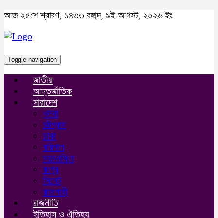
আজ ২৫শে শ্রাবণ, ১৪৩৩ বঙ্গাব্দ, ৯ই আগস্ট, ২০২৬ ইং
Toggle navigation
জাতীয়
আন্তর্জাতিক
সারাদেশ
খুলনা
চট্টগ্রাম
ঢাকা
বরিশাল
ময়মনসিংহ
রংপুর
সিলেট
রাজশাহী
রাজনীতি
ইতিহাস ও ঐতিহ্য