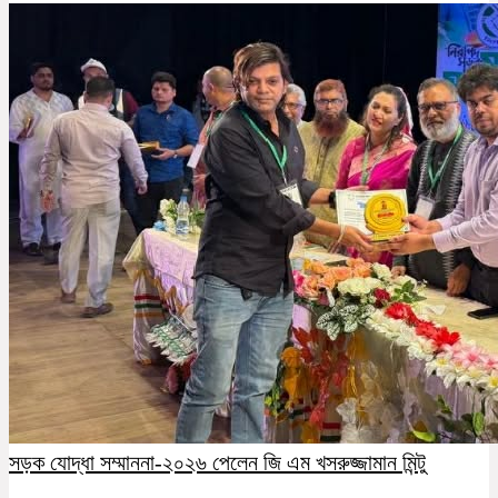
সড়ক যোদ্ধা সম্মাননা-২০২৬ পেলেন জি এম খসরুজ্জামান মিন্টু