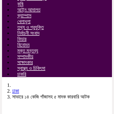
কৃষি
আইন আদালত
ক্যাম্পাস
খেলাধুলা
তথ্য ও প্রযুক্তি
নির্বাচনী সংবাদ
ফিচার
বিনোদন
মুক্ত মন্তব্য
সম্পাদকীয়
সাক্ষাৎকার
স্বাস্থ্য ও চিকিৎসা
চাকরি
ঢাকা
সাভারে ১৪ কেজি গাঁজাসহ ৫ মাদক কারবারি আটক