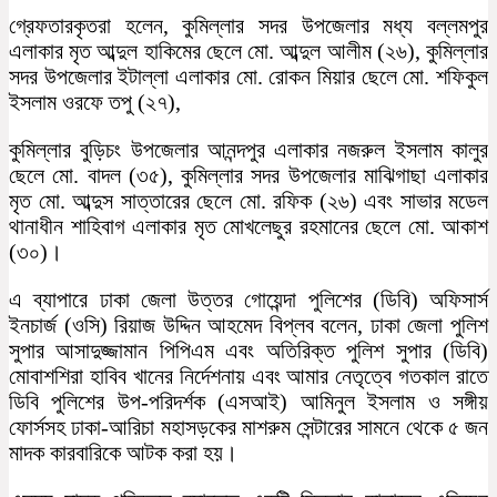
গ্রেফতারকৃতরা হলেন, কুমিল্লার সদর উপজেলার মধ্য বল্লমপুর
এলাকার মৃত আব্দুল হাকিমের ছেলে মো. আব্দুল আলীম (২৬), কুমিল্লার
সদর উপজেলার ইটাল্লা এলাকার মো. রোকন মিয়ার ছেলে মো. শফিকুল
ইসলাম ওরফে তপু (২৭),
কুমিল্লার বুড়িচং উপজেলার আনন্দপুর এলাকার নজরুল ইসলাম কালুর
ছেলে মো. বাদল (৩৫), কুমিল্লার সদর উপজেলার মাঝিগাছা এলাকার
মৃত মো. আব্দুস সাত্তারের ছেলে মো. রফিক (২৬) এবং সাভার মডেল
থানাধীন শাহিবাগ এলাকার মৃত মোখলেছুর রহমানের ছেলে মো. আকাশ
(৩০)।
এ ব্যাপারে ঢাকা জেলা উত্তর গোয়েন্দা পুলিশের (ডিবি) অফিসার্স
ইনচার্জ (ওসি) রিয়াজ উদ্দিন আহমেদ বিপ্লব বলেন, ঢাকা জেলা পুলিশ
সুপার আসাদুজ্জামান পিপিএম এবং অতিরিক্ত পুলিশ সুপার (ডিবি)
মোবাশশিরা হাবিব খানের নির্দেশনায় এবং আমার নেতৃত্বে গতকাল রাতে
ডিবি পুলিশের উপ-পরিদর্শক (এসআই) আমিনুল ইসলাম ও সঙ্গীয়
ফোর্সসহ ঢাকা-আরিচা মহাসড়কের মাশরুম সেন্টারের সামনে থেকে ৫ জন
মাদক কারবারিকে আটক করা হয়।