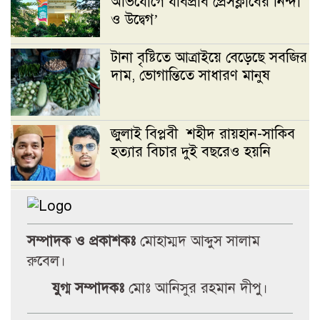
অভিযোগে যবিপ্রবি প্রেসক্লাবের নিন্দা
ও উদ্বেগ’
টানা বৃষ্টিতে আত্রাইয়ে বেড়েছে সবজির
দাম, ভোগান্তিতে সাধারণ মানুষ
জুলাই বিপ্লবী শহীদ রায়হান-সাকিব
হত্যার বিচার দুই বছরেও হয়নি
প্রক্টরের অপসারণসহ ৯ দফা দাবিতে
উপাচার্যের কাছে জকসুর স্মারকলিপি
সম্পাদক ও প্রকাশকঃ
মোহাম্মদ আব্দুস সালাম
রুবেল।
জগন্নাথ বিশ্ববিদ্যালয় সংঘর্ষে
যুগ্ম সম্পাদকঃ
মোঃ আনিসুর রহমান দীপু।
ছাত্রশিবিরকে দায়ী করে ছাত্রদলের
বিবৃতি’