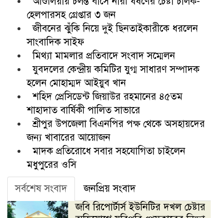
আশুলিয়ায় চলন্ত বাসে নারী ধর্ষণের চেষ্টা চালক-
হেলপারসহ গ্রেপ্তার ৩ জন
জীবনের ঝুঁকি নিয়ে দুই ছিনতাইকারীকে ধরলেন
সাংবাদিক সাইফ
মিথ্যা মামলার প্রতিবাদে সংবাদ সম্মেলন
যুবদলের কেন্দ্রীয় কমিটির যুগ্ম সাধারণ সম্পাদক
হলেন মোহাম্মদ আইয়ুব খান
শহিদ প্রেসিডেন্ট জিয়াউর রহমানের ৪৫তম
শাহাদাত বার্ষিকী পালিত সাভারে
শ্রীপুর উপজেলা বিএনপির পক্ষ থেকে অসহায়দের
জন্য খাবারের আয়োজন
মাদক প্রতিরোধে সবার সহযোগিতা চাইলেন
মধুপুরের ওসি
সর্বশেষ সংবাদ
জনপ্রিয় সংবাদ
জবি রিপোর্টার্স ইউনিটির দখল চেষ্টার