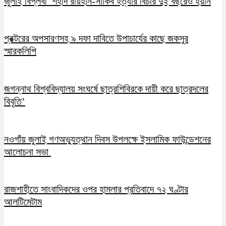
জুলাই বিপ্লবী শহীদ রায়হান-সাকিব হত্যার বিচার দুই বছরেও হয়নি
প্রক্টরের অপসারণসহ ৯ দফা দাবিতে উপাচার্যের কাছে জকসুর
স্মারকলিপি
জগন্নাথ বিশ্ববিদ্যালয় সংঘর্ষে ছাত্রশিবিরকে দায়ী করে ছাত্রদলের
বিবৃতি’
নওগাঁয় জুলাই গণঅভ্যুত্থান দিবস উপলক্ষে ইসলামিক ফাউন্ডেশনের
আলোচনা সভা
রাজশাহীতে সাংবাদিকদের ওপর হামলার প্রতিবাদে ৭২ ঘণ্টার
আলটিমেটাম