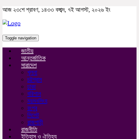
আজ ২৩শে শ্রাবণ, ১৪৩৩ বঙ্গাব্দ, ৭ই আগস্ট, ২০২৬ ইং
Toggle navigation
জাতীয়
আন্তর্জাতিক
সারাদেশ
খুলনা
চট্টগ্রাম
ঢাকা
বরিশাল
ময়মনসিংহ
রংপুর
সিলেট
রাজশাহী
রাজনীতি
ইতিহাস ও ঐতিহ্য