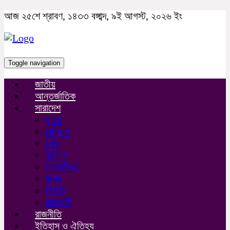
আজ ২৫শে শ্রাবণ, ১৪৩৩ বঙ্গাব্দ, ৯ই আগস্ট, ২০২৬ ইং
Toggle navigation
জাতীয়
আন্তর্জাতিক
সারাদেশ
খুলনা
চট্টগ্রাম
ঢাকা
বরিশাল
ময়মনসিংহ
রংপুর
সিলেট
রাজশাহী
রাজনীতি
ইতিহাস ও ঐতিহ্য