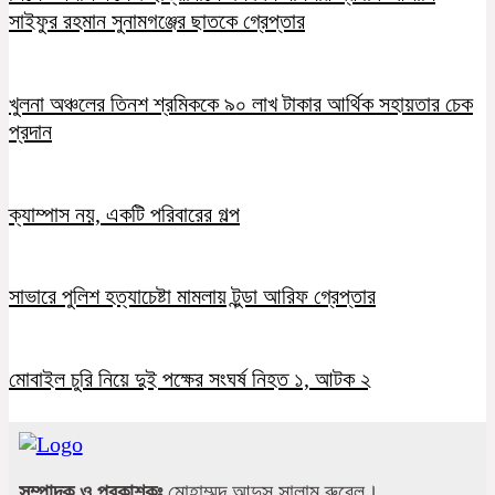
সাইফুর রহমান সুনামগঞ্জের ছাতকে গ্রেপ্তার
খুলনা অঞ্চলের তিনশ শ্রমিককে ৯০ লাখ টাকার আর্থিক সহায়তার চেক
প্রদান
ক্যাম্পাস নয়, একটি পরিবারের গল্প
সাভারে পুলিশ হত্যাচেষ্টা মামলায় টুন্ডা আরিফ গ্রেপ্তার
মোবাইল চুরি নিয়ে দুই পক্ষের সংঘর্ষ নিহত ১, আটক ২
সম্পাদক ও প্রকাশকঃ
মোহাম্মদ আব্দুস সালাম রুবেল।