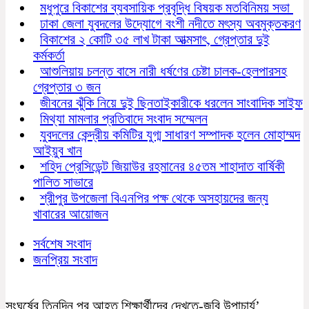
মধুপুরে বিকাশের ব্যবসায়িক প্রবৃদ্ধি বিষয়ক মতবিনিময় সভা
ঢাকা জেলা যুবদলের উদ্যোগে বংশী নদীতে মৎস্য অবমুক্তকরণ
বিকাশের ২ কোটি ৩৫ লাখ টাকা আত্মসাৎ, গ্রেপ্তার দুই
কর্মকর্তা
আশুলিয়ায় চলন্ত বাসে নারী ধর্ষণের চেষ্টা চালক-হেলপারসহ
গ্রেপ্তার ৩ জন
জীবনের ঝুঁকি নিয়ে দুই ছিনতাইকারীকে ধরলেন সাংবাদিক সাইফ
মিথ্যা মামলার প্রতিবাদে সংবাদ সম্মেলন
যুবদলের কেন্দ্রীয় কমিটির যুগ্ম সাধারণ সম্পাদক হলেন মোহাম্মদ
আইয়ুব খান
শহিদ প্রেসিডেন্ট জিয়াউর রহমানের ৪৫তম শাহাদাত বার্ষিকী
পালিত সাভারে
শ্রীপুর উপজেলা বিএনপির পক্ষ থেকে অসহায়দের জন্য
খাবারের আয়োজন
সর্বশেষ সংবাদ
জনপ্রিয় সংবাদ
সংঘর্ষের তিনদিন পর আহত শিক্ষার্থীদের দেখতে-জবি উপাচার্য’