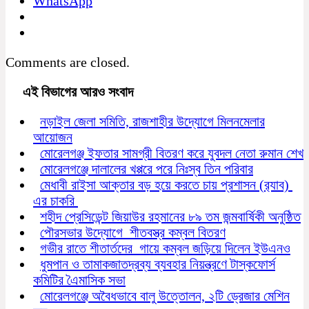
WhatsApp
Comments are closed.
এই বিভাগের আরও সংবাদ
নড়াইল জেলা সমিতি, রাজশাহীর উদ্যোগে মিলনমেলার
আয়োজন
মোরেলগঞ্জ ইফতার সামগ্রী বিতরণ করে যুবদল নেতা রুমান শেখ
মোরেলগঞ্জে দালালের খপ্পরে পরে নিঃস্ব তিন পরিবার
মেধাবী রাইসা আক্তার বড় হয়ে করতে চায় প্রশাসন (র‍্যাব)
এর চাকরি
শহীদ প্রেসিডেন্ট জিয়াউর রহমানের ৮৯ তম জন্মবার্ষিকী অনুষ্ঠিত
পৌরসভার উদ্যোগে শীতবস্ত্র কম্বল বিতরণ
গভীর রাতে শীতার্তদের গায়ে কম্বল জড়িয়ে দিলেন ইউএনও
ধুমপান ও তামাকজাতদ্রব্য ব্যবহার নিয়ন্ত্রণে টাস্কফোর্স
কমিটির এৈমাসিক সভা
মোরেলগঞ্জে অবৈধভাবে বালু উত্তোলন, ২টি ড্রেজার মেশিন