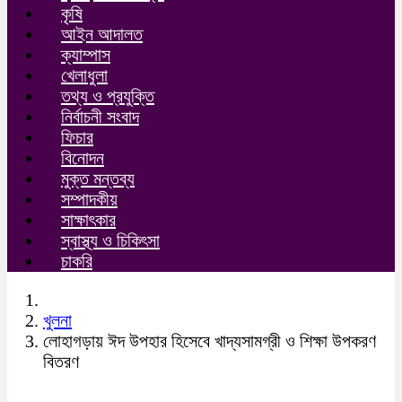
কৃষি
আইন আদালত
ক্যাম্পাস
খেলাধুলা
তথ্য ও প্রযুক্তি
নির্বাচনী সংবাদ
ফিচার
বিনোদন
মুক্ত মন্তব্য
সম্পাদকীয়
সাক্ষাৎকার
স্বাস্থ্য ও চিকিৎসা
চাকরি
খুলনা
লোহাগড়ায় ঈদ উপহার হিসেবে খাদ্যসামগ্রী ও শিক্ষা উপকরণ
বিতরণ