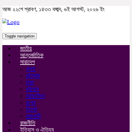
আজ ২২শে শ্রাবণ, ১৪৩৩ বঙ্গাব্দ, ৬ই আগস্ট, ২০২৬ ইং
Toggle navigation
জাতীয়
আন্তর্জাতিক
সারাদেশ
খুলনা
চট্টগ্রাম
ঢাকা
বরিশাল
ময়মনসিংহ
রংপুর
সিলেট
রাজশাহী
রাজনীতি
ইতিহাস ও ঐতিহ্য