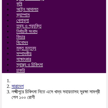
কৃষি
আইন আদালত
ক্যাম্পাস
খেলাধুলা
তথ্য ও প্রযুক্তি
নির্বাচনী সংবাদ
ফিচার
বিনোদন
মুক্ত মন্তব্য
সম্পাদকীয়
সাক্ষাৎকার
স্বাস্থ্য ও চিকিৎসা
চাকরি
সারাদেশ
লক্ষ্মীপুরে চিকিৎসা নিতে এসে খাদ্য সহায়তাসহ সুরক্ষা সামগ্রী
পেল ১০০ রোগী