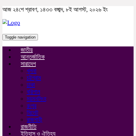
আজ ২৪শে শ্রাবণ, ১৪৩৩ বঙ্গাব্দ, ৮ই আগস্ট, ২০২৬ ইং
Toggle navigation
জাতীয়
আন্তর্জাতিক
সারাদেশ
খুলনা
চট্টগ্রাম
ঢাকা
বরিশাল
ময়মনসিংহ
রংপুর
সিলেট
রাজশাহী
রাজনীতি
ইতিহাস ও ঐতিহ্য