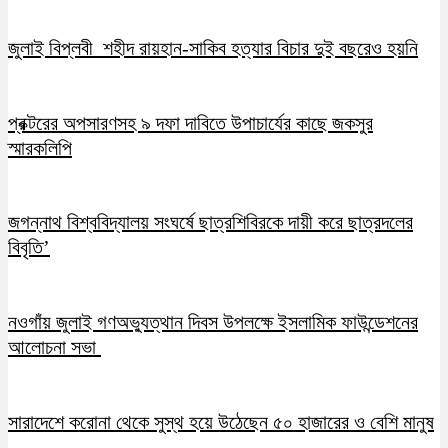
জুলাই বিপ্লবী শহীদ রায়হান-সাকিব হত্যার বিচার দুই বছরেও হয়নি
প্রক্টরের অপসারণসহ ৯ দফা দাবিতে উপাচার্যের কাছে জকসুর
স্মারকলিপি
জগন্নাথ বিশ্ববিদ্যালয় সংঘর্ষে ছাত্রশিবিরকে দায়ী করে ছাত্রদলের
বিবৃতি’
নওগাঁয় জুলাই গণঅভ্যুত্থান দিবস উপলক্ষে ইসলামিক ফাউন্ডেশনের
আলোচনা সভা
সারাদেশে করোনা থেকে সুস্থ হয়ে উঠেছেন ৫০ হাজারের ও বেশি মানুষ