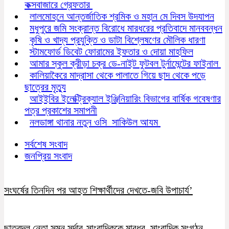
কক্সবাজারে গ্রেফতার
লালমোহনে আন্তর্জাতিক শ্রমিক ও মহান মে দিবস উদযাপন
মধুপুরে জমি সংক্রান্ত বিরোধে মারধরের প্রতিবাদে মানববন্ধন
কৃষি ও খাদ্য প্রযুক্তি ও ডাটা বিশ্লেষণের মৌলিক ধারণা
স্টামফোর্ড ডিবেট ফোরামের ইফতার ও দোয়া মাহফিল
আমার স্কুল ক্রীড়া চক্র ডে-নাইট ফুটবল টুর্নামেন্টের ফাইনাল
কালিয়াকৈরে মাদ্রাসা থেকে পালাতে গিয়ে ছাদ থেকে পড়ে
ছাত্রের মৃত্যু
আইইবির ইলেক্ট্রিক্যাল ইঞ্জিনিয়ারিং বিভাগের বার্ষিক গবেষণার
পত্র প্রকাশের সমাপনী
নলডাঙ্গা থানার নতুন ওসি সাকিউল আযম
সর্বশেষ সংবাদ
জনপ্রিয় সংবাদ
সংঘর্ষের তিনদিন পর আহত শিক্ষার্থীদের দেখতে-জবি উপাচার্য’
ছাত্রদল নেতা সুমন সর্দার-সাংবাদিককে মারধর, সাংবাদিক সংগঠন