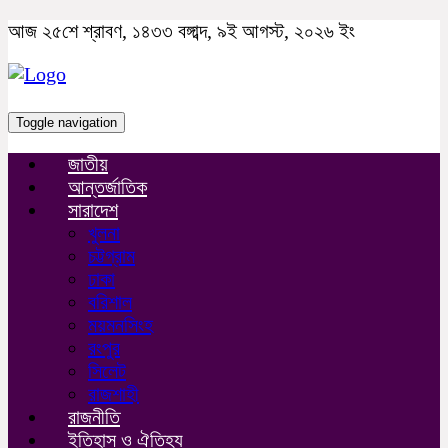
আজ ২৫শে শ্রাবণ, ১৪৩৩ বঙ্গাব্দ, ৯ই আগস্ট, ২০২৬ ইং
Toggle navigation
জাতীয়
আন্তর্জাতিক
সারাদেশ
খুলনা
চট্টগ্রাম
ঢাকা
বরিশাল
ময়মনসিংহ
রংপুর
সিলেট
রাজশাহী
রাজনীতি
ইতিহাস ও ঐতিহ্য