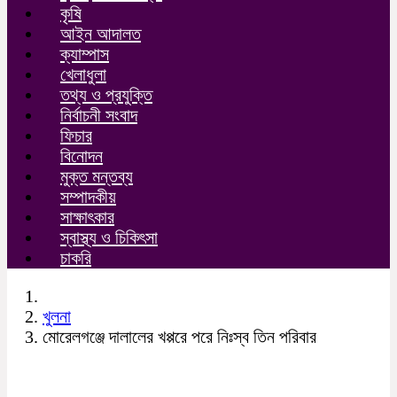
কৃষি
আইন আদালত
ক্যাম্পাস
খেলাধুলা
তথ্য ও প্রযুক্তি
নির্বাচনী সংবাদ
ফিচার
বিনোদন
মুক্ত মন্তব্য
সম্পাদকীয়
সাক্ষাৎকার
স্বাস্থ্য ও চিকিৎসা
চাকরি
খুলনা
মোরেলগঞ্জে দালালের খপ্পরে পরে নিঃস্ব তিন পরিবার