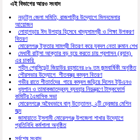
এই বিভাগের আরও সংবাদ
নড়াইল জেলা সমিতি, রাজশাহীর উদ্যোগে মিলনমেলার
আয়োজন
লোহাগড়ায় ঈদ উপহার হিসেবে খাদ্যসামগ্রী ও শিক্ষা উপকরণ
বিতরণ
মোরেলগঞ্জ ইফতার সামগ্রী বিতরণ করে যুবদল নেতা রুমান শেখ
মেধাবী রাইসা আক্তার বড় হয়ে করতে চায় প্রশাসন (র‍্যাব)
এর চাকরি
শহীদ প্রেসিডেন্ট জিয়াউর রহমানের ৮৯ তম জন্মবার্ষিকী অনুষ্ঠিত
পৌরসভার উদ্যোগে শীতবস্ত্র কম্বল বিতরণ
গভীর রাতে শীতার্তদের গায়ে কম্বল জড়িয়ে দিলেন ইউএনও
ধুমপান ও তামাকজাতদ্রব্য ব্যবহার নিয়ন্ত্রণে টাস্কফোর্স
কমিটির এৈমাসিক সভা
মোরেলগঞ্জে অবৈধভাবে বালু উত্তোলন, ২টি ড্রেজার মেশিন
জব্দ
জামায়াতে ইসলামী মোরেলগঞ্জ উপজেলা শাখার উদ্যোগে
প্রতিনিধি কর্মশালা অনুষ্ঠিত
সর্বশেষ সংবাদ