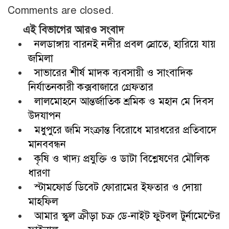
Comments are closed.
এই বিভাগের আরও সংবাদ
নলডাঙ্গায় বারনই নদীর প্রবল স্রোতে, হারিয়ে যায়
জমিলা
সাভারের শীর্ষ মাদক ব্যবসায়ী ও সাংবাদিক
নির্যাতনকারী কক্সবাজারে গ্রেফতার
লালমোহনে আন্তর্জাতিক শ্রমিক ও মহান মে দিবস
উদযাপন
মধুপুরে জমি সংক্রান্ত বিরোধে মারধরের প্রতিবাদে
মানববন্ধন
কৃষি ও খাদ্য প্রযুক্তি ও ডাটা বিশ্লেষণের মৌলিক
ধারণা
স্টামফোর্ড ডিবেট ফোরামের ইফতার ও দোয়া
মাহফিল
আমার স্কুল ক্রীড়া চক্র ডে-নাইট ফুটবল টুর্নামেন্টের