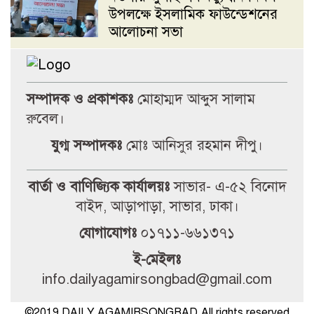
উপলক্ষে ইসলামিক ফাউন্ডেশনের
আলোচনা সভা
রাজশাহীতে সাংবাদিকদের ওপর
হামলার প্রতিবাদে ৭২ ঘণ্টার
সম্পাদক ও প্রকাশকঃ
মোহাম্মদ আব্দুস সালাম
আলটিমেটাম
রুবেল।
মান্দায় শিক্ষার্থীকে পিটানোর
যুগ্ম সম্পাদকঃ
মোঃ আনিসুর রহমান দীপু।
অভিযোগে প্রধান শিক্ষকের গাড়ি
ভাঙচুর, বিদ্যালয়ে উত্তেজনা
বার্তা ও বাণিজ্যিক কার্যালয়ঃ
সাভার- এ-৫২ বিনোদ
বাইদ, আড়াপাড়া, সাভার, ঢাকা।
জবিস্থ রিসার্চ সোসাইটির চলমান
যোগাযোগঃ
০১৭১১-৬৬১৩৭১
কমিটির বিদায় সংবর্ধনা ও নবকমিটি
গঠন
ই-মেইলঃ
info.dailyagamirsongbad@gmail.com
জবিতে জুলাই গণঅভ্যুত্থান দিবসের
অনুষ্ঠানে সংঘর্ষ; ৩ সদস্যের তদন্ত
©2019 DAILY AGAMIRSONGBAD.All rights reserved