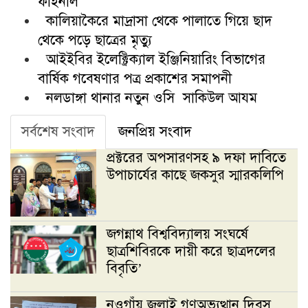
ফাইনাল
কালিয়াকৈরে মাদ্রাসা থেকে পালাতে গিয়ে ছাদ
থেকে পড়ে ছাত্রের মৃত্যু
আইইবির ইলেক্ট্রিক্যাল ইঞ্জিনিয়ারিং বিভাগের
বার্ষিক গবেষণার পত্র প্রকাশের সমাপনী
নলডাঙ্গা থানার নতুন ওসি সাকিউল আযম
সর্বশেষ সংবাদ
জনপ্রিয় সংবাদ
প্রক্টরের অপসারণসহ ৯ দফা দাবিতে
উপাচার্যের কাছে জকসুর স্মারকলিপি
জগন্নাথ বিশ্ববিদ্যালয় সংঘর্ষে
ছাত্রশিবিরকে দায়ী করে ছাত্রদলের
বিবৃতি’
নওগাঁয় জুলাই গণঅভ্যুত্থান দিবস